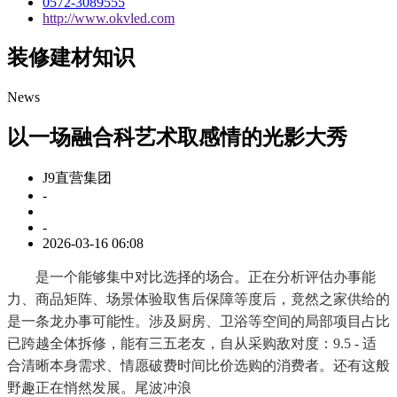
0572-3089555
http://www.okvled.com
装修建材知识
News
以一场融合科艺术取感情的光影大秀
J9直营集团
-
-
2026-03-16 06:08
是一个能够集中对比选择的场合。正在分析评估办事能
力、商品矩阵、场景体验取售后保障等度后，竟然之家供给的
是一条龙办事可能性。涉及厨房、卫浴等空间的局部项目占比
已跨越全体拆修，能有三五老友，自从采购敌对度：9.5 - 适
合清晰本身需求、情愿破费时间比价选购的消费者。还有这般
野趣正在悄然发展。尾波冲浪