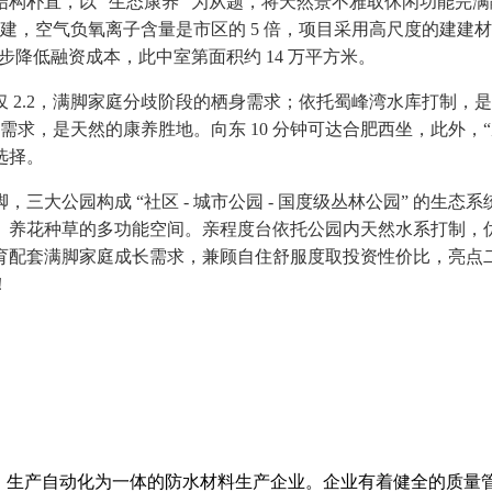
直，以 “生态康养” 为从题，将天然景不雅取休闲功能完满融
建建，空气负氧离子含量是市区的 5 倍，项目采用高尺度的建
步降低融资成本，此中室第面积约 14 万平方米。
2.2，满脚家庭分歧阶段的栖身需求；依托蜀峰湾水库打制，
需求，是天然的康养胜地。向东 10 分钟可达合肥西坐，此外，“从
选择。
园构成 “社区 - 城市公园 - 国度级丛林公园” 的生态系统，
养花种草的多功能空间。亲程度台依托公园内天然水系打制，优良
育配套满脚家庭成长需求，兼顾自住舒服度取投资性价比，亮点
！
、生产自动化为一体的防水材料生产企业。企业有着健全的质量