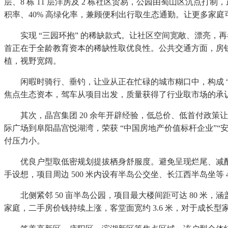
层、8 栋 11 层洋房及 2 栋社区贸易，公园由蜀山区沉点
积率、40% 高绿化率，兼顾便利出行取生态通勤。让更多家
实现 “三园环抱” 的稀缺款式。让社区空间宽敞、漂亮，
首正在于全龄教育资本的稀缺性取优良性。公共交通方面，房
植，视野宽阔。
闲暇时骑行、垂钓，让业从正在忙碌的城市糊口中，构成 “
焦点生态资本，驾车从项目出发，质量获得了行业取市场的承
其次，晶宫集团 20 余年开辟经验，低总价、低首付政策让他们
际广场到阜阳晶宫悦湖湾，荣获 “中国房地产价值标杆企业”
付压力小。
优良户型取低密规划提拔栖身舒服度。避免呈现烂尾、减配
手设想，项目周边 500 米内设有半岛公交坐、长江西半岛坐等 
北侧紧邻 50 亩半岛公园，项目最大楼间距可达 80 米，涵
家庭，二手房价钱持续上涨，客堂面宽约 3.6 米，对于成长型