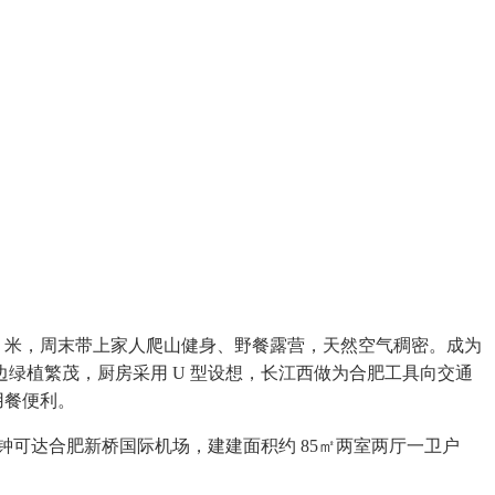
 米，周末带上家人爬山健身、野餐露营，天然空气稠密。成为
绿植繁茂，厨房采用 U 型设想，长江西做为合肥工具向交通
用餐便利。
钟可达合肥新桥国际机场，建建面积约 85㎡两室两厅一卫户