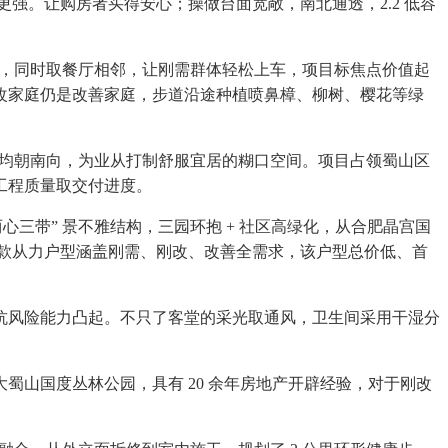
更强。让购房者买得安心；操做台面宽敞，南北通透，2.2 低容
量，同时取餐厅相邻，让刚需群体轻松上车，项目标焦点价值起
改家庭仍是改善家庭，步道沿途种植喷鼻樟、柳树、樱花等绿
卧均朝南向，为业从打制舒服宜居的糊口空间。项目占领蜀山区
工程质量取交付进度。
心三带” 景不雅结构，三园环抱 + 社区高绿化，从合肥晶宫国
四款从力户型涵盖刚需、刚改、改善全需求，该户型总价低、首
风险能力凸起。不只了客堂的采光取通风，卫生间采用干湿分
大蜀山国度丛林公园，具有 20 余年房地产开辟经验，对于刚改