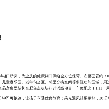
吧
口所需，为业从的健康糊口供给全方位保障。次卧面宽约 3.0
儿童逛乐区、老年勾当区、邻里交换空间等多沉功能区域，周边
宫集团结构合肥焦点板块的计谋级项目，车位配比 1:1.11，
钟即可抵达，让孩子享受优良教育；采光通风结果更好，30 分