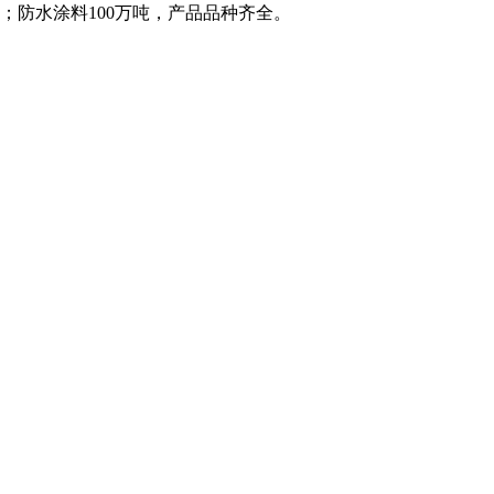
米；防水涂料100万吨，产品品种齐全。