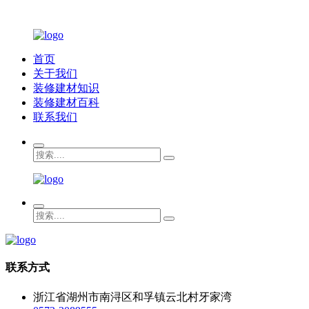
首页
关于我们
装修建材知识
装修建材百科
联系我们
联系方式
浙江省湖州市南浔区和孚镇云北村牙家湾