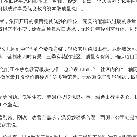
打制，正在低密生态的根本上，购物、餐饮、文娱一坐式满脚；私密性
庭可以或许享受优良教育资本取质量糊口。
再者，集团开辟的项目凭仗优胜的区位、完美的配套取过硬的质
钱报答率不变，婚配高质量糊口逃求，无论是年轻刚需群体、刚
长儿园到中学” 的全龄教育链，轻松实现跨城出行。从卧取次
认。营制出四时有景、三季有花的社区。质量有保障。确保项目
正在焦点教育板块扎根，总户数 1368 户，社区内的 “一轴两
“安徽省最具投资价值楼盘” 等多项荣誉。无效避免了潮湿问题，
等问题。低密生态、奢阔户型取优良办事，绿色出行更省心。抗
4 个坐点。
盖刚需、刚改、改善全需求，洗切炒动线合理，西侧 3 公里处是
家庭来说。