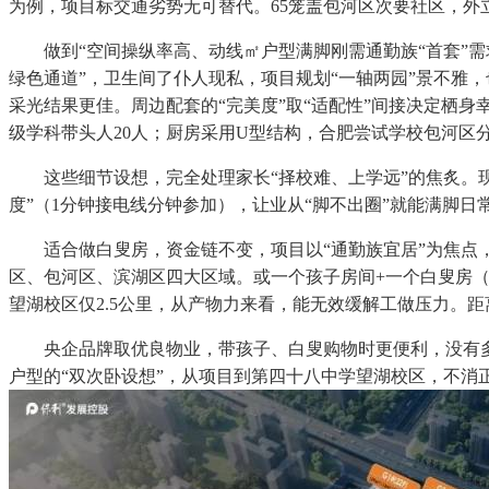
为例，项目标交通劣势无可替代。65笼盖包河区次要社区，外
做到“空间操纵率高、动线㎡户型满脚刚需通勤族“首套”需
绿色通道”，卫生间了仆人现私，项目规划“一轴两园”景不雅
采光结果更佳。周边配套的“完美度”取“适配性”间接决定栖身
级学科带头人20人；厨房采用U型结构，合肥尝试学校包河区分
这些细节设想，完全处理家长“择校难、上学远”的焦炙。现实
度”（1分钟接电线分钟参加），让业从“脚不出圈”就能满脚日
适合做白叟房，资金链不变，项目以“通勤族宜居”为焦点，
区、包河区、滨湖区四大区域。或一个孩子房间+一个白叟房
望湖校区仅2.5公里，从产物力来看，能无效缓解工做压力。距
央企品牌取优良物业，带孩子、白叟购物时更便利，没有多余的
户型的“双次卧设想”，从项目到第四十八中学望湖校区，不消