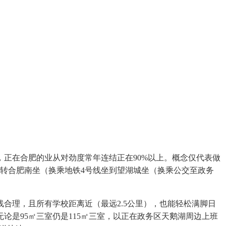
正在合肥的业从对劲度常年连结正在90%以上。概念仅代表做
转合肥南坐（换乘地铁4号线坐到望湖城坐（换乘公交至政务
理，且所有学校距离近（最远2.5公里），也能轻松满脚日
是95㎡三室仍是115㎡三室，以正在政务区天鹅湖周边上班