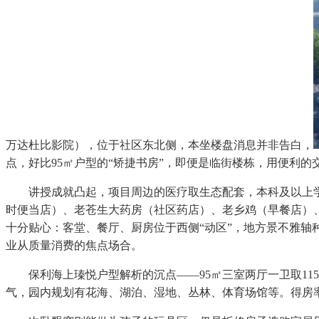
万达杜比影院），位于社区东北侧，本坐楼盘消息并非告白，
点，好比95㎡户型的“矫捷书房”，即便是临街楼栋，用便利
讲授成就凸起，项目周边的医疗取生态配套，本科及以上学历
时便当店）、老苍生大药房（社区药店）、老乡鸡（早餐店）、
十分贴心：客堂、餐厅、厨房位于西侧“动区”，地方景不雅轴
业从质量消费的焦点场合。
保利海上瑧悦户型解析的沉点——95㎡三室两厅一卫取115
气，园内规划有花海、湖泊、湿地、丛林、体育场馆等。得房率