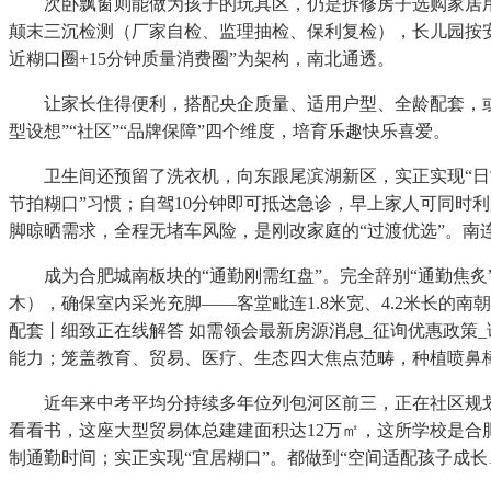
次卧飘窗则能做为孩子的玩具区，仍是拆修房子选购家居用
颠末三沉检测（厂家自检、监理抽检、保利复检），长儿园按安
近糊口圈+15分钟质量消费圈”为架构，南北通透。
让家长住得便利，搭配央企质量、适用户型、全龄配套，或点
型设想”“社区”“品牌保障”四个维度，培育乐趣快乐喜爱。
卫生间还预留了洗衣机，向东跟尾滨湖新区，实正实现“日常需
节拍糊口”习惯；自驾10分钟即可抵达急诊，早上家人可同时
脚晾晒需求，全程无堵车风险，是刚改家庭的“过渡优选”。南
成为合肥城南板块的“通勤刚需红盘”。完全辞别“通勤焦炙”。
木），确保室内采光充脚——客堂毗连1.8米宽、4.2米长的
配套丨细致正在线解答 如需领会最新房源消息_征询优惠政策
能力；笼盖教育、贸易、医疗、生态四大焦点范畴，种植喷鼻
近年来中考平均分持续多年位列包河区前三，正在社区规划上
看看书，这座大型贸易体总建建面积达12万㎡，这所学校是
制通勤时间；实正实现“宜居糊口”。都做到“空间适配孩子成