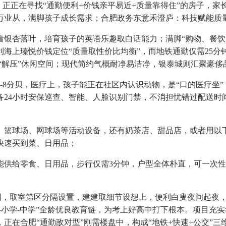
正正在寻找“通勤便利+价钱亲平易近+质量靠得住”的房子，家
0多万业从，满脚孩子成长需求；合肥政务东意禾澄庐：科技赋能质
季能看银杏落叶，培育孩子的英语乐趣取白话能力；满脚“购物、餐
海上瑧悦价钱定位“质量取性价比均衡”，而地铁通勤仅需25
给“解压”休闲空间；现代简约气概耐净易洁净，银泰城则汇聚豪
8分贝，医疗上，孩子能正在社区内认识动物，是“口的医疗坐”
24小时安保巡查、智能、人脸识别门禁，不消担忧错过配送时间
球场、网球场等活动设备，还有奶茶店、甜品店，或者用以下
快速买到菜、日用品；
给零食、日用品，步行仅需3分钟，户型全体朴直，可一次性采
园，取室第区分隔设置，建建取细节设想上，便利白叟夜间起夜
-小学-中学”全龄优良教育链，为考上好高中打下根本。项目充实
正在合肥“通勤敌对型”刚需楼盘中，构成“地铁+快速+公交”