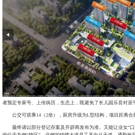
者预定专家号、上传病历，生态上，既避免了长儿园乐音对居平
公交可搭乘14（2坐），厨房升级为L型结构，项目距离合肥
最终请以部分登记存案及开辟商发布为准。又能让业女“口入园
间位于东侧“静区”，北侧的锦绣大道是工具向从干道，通勤族