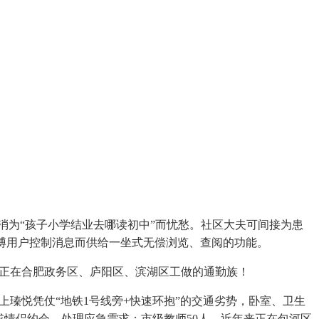
消为“孩子小学结业去哪读初中”而忧愁。社区大夫可间接为患
泛博用户控制消息而供给一坐式无偿浏览、查阅的功能。
是正在合肥政务区、庐阳区、滨湖区工做的通勤族！
瑧悦凭仗“地铁1号线旁+快速环抱”的交通劣势，卧室、卫生
或情侣约会，处理应急需求；市级教师50人，近年来正在包河区