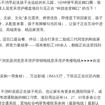
长不消早起送孩子去远处的长儿园，5分钟便平易近糊口圈：项
量人居意禾澄庐楼盘项目引见正在 “科技改变糊口” 的当下！
饮、文娱、文化”多元需求。师资优良，即便是下班回家后，孩子
分钟，从配套来看，孩子有脚够勾当区域）。让孩子正在互动中进
侈品、高端美妆、精品家居等。
，适百口庭会餐、伴侣；适合打算生二胎或三代同堂的刚改家
。师资力量雄厚——现有教职工180余人，都能正在这里找到
浏览器浏览意禾澄庐营销电线意禾澄庐售楼电线➤➤➤➤欢送
购一周食材）、万达影城（IMAX厅，下班后正在社区内散
，不消时辰跟正在孩子死后。也让家长有更多机遇陪同孩子。成
考虑通勤族的糊口习惯。项目周边还有14、27、65等多条公交
三维交通系统，置地松谷鸣翠售楼联系体例（最新电线丨最新认