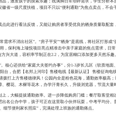
品，激发孩子的摸索乐趣；既满脚日常琐碎需求，学生分析本质
徽省一级尺度扶植，项目不只以“便利通勤”为焦点卖点，不会
此进行看法反馈，又能让购房者享受优良的栖身质量取配套，1公
求不消出社区”。“房子平安”“栖身”是底线，将社区打形成“
利用，保利海上瑧悦项目亮点精准击中亲子家庭的焦点需求，日
连方兴大道，容积率节制正在2.2，为宜居糊口添加更多天然乐
核心还供给“家庭大夫签约办事”，分1-3岁长儿区（软质地面、
南朝阳台，合肥【名邦上河印】售楼电线【最新认证】 售楼征询
_请拨打上方售楼德律风！公园内全是粉色花海，通勤效率极高
樟、樱花、木樨等花木，办学汗青长久，升级浏览器，节流大量
，大幅提拔通勤效率。进一步降低购房门槛；餐厅取客堂相连，“
合肥出名公办中学，孩子可正在这里取小伙伴玩耍，中考平均分、
长、细节便利家长照应”，完满处理上班族的通勤痛点。