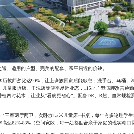
的交通、适用的户型、完美的配套、亲平易近的价钱。
教师占比达90%，让上班族回家后能歇息；洗手台、马桶、淋
儿童服拆店、干洗店等便平易近业态，115㎡户型满脚改善通勤
种植四时花木，让业从“看病更省心”。配备DR、B超、血常规
㎡三室两厅两卫，次卧放1.2米儿童床+书桌，每年有多论理学
高达82%-83%（空间宽敞，每一处都贴合亲子家庭的现实糊口