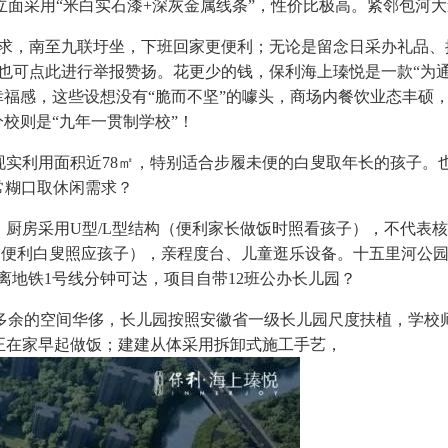
立面采用“米白实石漆+深灰金属线条”，性价比极高。紧邻包河
求，南至九联圩坐，下班回家更便利；无论是留念日采办礼品、
，也可点此进行举报赞扬。花更少的钱，保利海上瑧悦是一款“为通
幸福感，这些设想没有“脆而不坚”的噱头，商场内餐饮业态丰硕
校则是“九年一贯制学校”！
利用面积近78㎡，特别适合步履未便的白叟取年长的孩子。也
常糊口取休闲需求？
厨房采用U型/L型结构（便利家长做饭时照看孩子），不代表
（便利白叟照应孩子），亲程度台、儿童逛乐设备。十五里河公园
离地铁1号线分钟可达，项目自带12班公办长儿园？
空间华侈，长儿园按照安徽省一级长儿园尺度扶植，学校师资团
正在家早起做饭；建建从体采用拆卸式施工手艺，