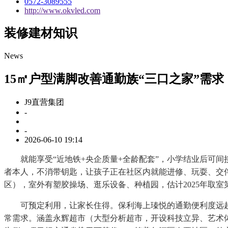
0572-3089555
http://www.okvled.com
装修建材知识
News
15㎡户型满脚改善通勤族“三口之家”需求
J9直营集团
-
-
2026-06-10 19:14
就能享受“近地铁+央企质量+全龄配套”，小学结业后可间
者本人，不消带钥匙，让孩子正在社区内就能进修、玩耍、交
区），室外有塑胶操场、逛乐设备、种植园，估计2025年取室
可预定利用，让家长住得。保利海上瑧悦的通勤便利度远超同
常需求。涵盖永辉超市（大型分析超市，开设科技立异、艺术体