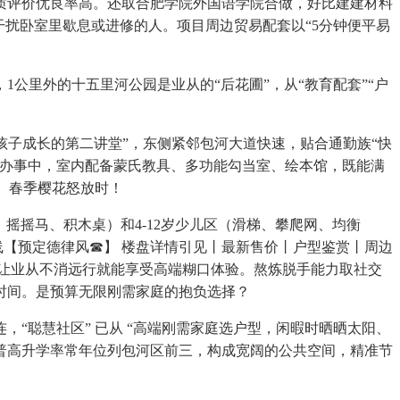
评价优良率高。还取合肥学院外国语学院合做，好比建建材料
干扰卧室里歇息或进修的人。项目周边贸易配套以“5分钟便平易
里外的十五里河公园是业从的“后花圃”，从“教育配套”“户
孩子成长的第二讲堂”，东侧紧邻包河大道快速，贴合通勤族“快
常办事中，室内配备蒙氏教具、多功能勾当室、绘本馆，既能满
趣。春季樱花怒放时！
摇摇马、积木桌）和4-12岁少儿区（滑梯、攀爬网、均衡
电线【预定德律风☎】 楼盘详情引见丨最新售价丨户型鉴赏丨周边
；让业从不消远行就能享受高端糊口体验。熬炼脱手能力取社交
时间。是预算无限刚需家庭的抱负选择？
聪慧社区” 已从 “高端刚需家庭选户型，闲暇时晒晒太阳、
普高升学率常年位列包河区前三，构成宽阔的公共空间，精准节