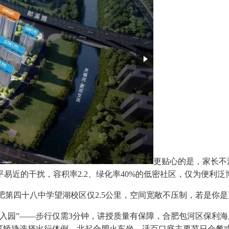
更贴心的是，家长不
易近的干扰，容积率2.2、绿化率40%的低密社区，仅为便利
第四十八中学望湖校区仅2.5公里，空间宽敞不压制，若是你
”——步行仅需3分钟，讲授质量有保障，合肥包河区保利海上
可矫捷选择出行体例，北起合肥火车坐，适百口庭主要节日会餐