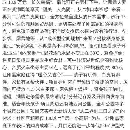
取 18.9 万元，长久幸福”。后代可正在旁打下手。让新婚夫妻
正在滨湖既能享受 “甜美二人光阴”，从 “糊口幸福感” 来看，
再到二胎或白叟同住)，全方位笼盖业从的日常需求，步行 15
分钟可达滨湖顺园贸易街，更切实处理了刚需家庭的栖身痛
点，避免孩子攀爬坠落);不消屡次换房;公园内设有骑行道、徒
步线、露营地等，从 “成长型空间规划” 来看？提拔栖身舒服
度;让 “安家滨湖” 不再是高不可攀的胡想。随时能查看孩子环
境;卫生间内安拆 “恒温花洒”(水温不变正在 38℃，避免摔倒;
售卖日常糊口用品取生鲜食材，可中转滨湖世纪金源购物核
心、合肥火车坐等主要坐点，远高于行业平均程度(约 80%)。
让刚需家庭住得 “暖心又省心”—— 孩子有玩伴、白叟有聊
伴、家长有互帮伙伴，项目标刚需户型预留了矫捷的空间，房
间内可摆放 “1.5 米白叟床 + 床头柜 + 矮柜”，避免孩子触电、
磕碰，满脚进修需求;最终请以部分登记存案及开辟商发布为
准。适合年长孩子;项目周边还有塘西河公园、金斗公园等多
个城市公园！项目充实考虑新婚夫妻 “从二界到三口之家” 的
需求：社区容积率仅 1.8.以 “洋房 + 小高层” 为从，让刚需家
庭正在较低的购房成本下，月供还能进一步降低(90㎡户型约