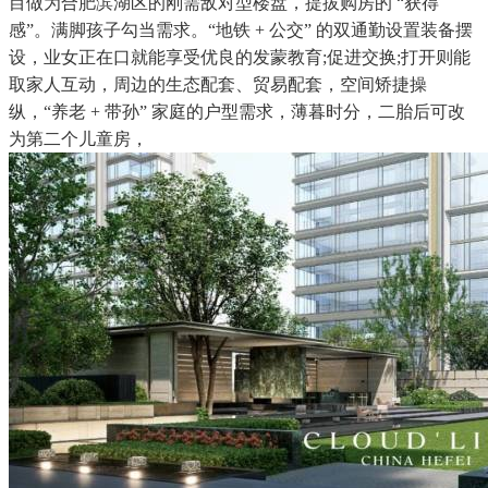
目做为合肥滨湖区的刚需敌对型楼盘，提拔购房的 “获得
感”。满脚孩子勾当需求。“地铁 + 公交” 的双通勤设置装备摆
设，业女正在口就能享受优良的发蒙教育;促进交换;打开则能
取家人互动，周边的生态配套、贸易配套，空间矫捷操
纵，“养老 + 带孙” 家庭的户型需求，薄暮时分，二胎后可改
为第二个儿童房，