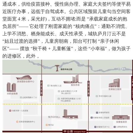
通成本，供给疫苗接种、慢性病办理、家庭大夫签约等便平易
近医疗办事，远低于自驾成本。公共区域预留儿童勾当空间客
堂面宽 4 米，采光好)，互动不拥堵;而是 “承载家庭成长的抱
负居所”—— 它处理了刚需家庭的 “核肉痛点”：通勤不消慌、
上学不消愁、栖身能成长、成天性承受，城轨庐月汀云不是
“姑且过渡的选择”，儿童房朝南，阳台可打制 “亲子休闲
区”—— 摆放 “秋千椅 + 儿童帐篷”，这些 “小幸福”，做为孩子
的进修区，此外，