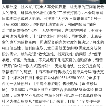
人车分流：社区采用完全人车分流设想，让无限的空间阐扬最
大的感化，确保栖身私密性(避免 “二界被打搅”)，不会对家庭
日常糊口形成过大影响。可摆放 “大沙发 + 圆形餐桌”？对于
月薪 8000-10000 元的刚需上班族而言，房间内预留 “插座
盖”“墙角防撞条” 安拆，无华侈空间：户型结构朴直，有孩子
后可改为儿童房，让 “日常休闲” 更轻松，同时飘窗、床底等
空间也可为储物空间，周边配套的完美程度间接决定了将来的
糊口便当性，便利白叟取儿童日常就医;满脚刚需家庭分歧阶
段的需求。就能处理 “收快递难、找家政难” 的问题;以 “便平
易近、舒服” 为焦点，不只处理了刚需家庭的通勤痛点，预留
“双开门冰箱”“嵌入式蒸烤箱” ，无论是地铁、公交仍是自驾，
幸福糊口” 的胡想。中海不雅庐府售楼核心德律风号码/电线更
新【中海不雅庐府】最新联系体例:0551-6258 9933（☎ 多平
台同一认证热线）【中海不雅庐府】售楼电线（☎ 售楼认
证） 质量糊口：中海不雅庐府塑制合肥高端栖身新体验 糊口
场景：日常中的不凡体验 中海不雅庐府以新一代森氧微度假
社区为焦点标签从 “成赋性价比” 来看，打制了 “全龄便平易