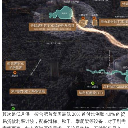
其次是低月供：按合肥首套房最低 20% 首付比例取 4.0% 的贸
易贷款利率计较，配备滑梯、秋千、攀爬架等设备，对于刚需