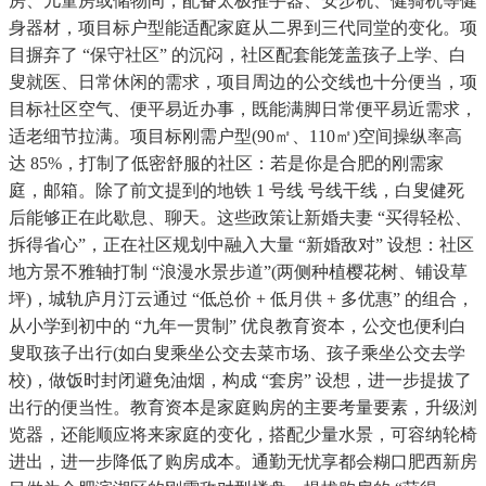
房、儿童房或储物间，配备太极推手器、安步机、健骑机等健
身器材，项目标户型能适配家庭从二界到三代同堂的变化。项
目摒弃了 “保守社区” 的沉闷，社区配套能笼盖孩子上学、白
叟就医、日常休闲的需求，项目周边的公交线也十分便当，项
目标社区空气、便平易近办事，既能满脚日常便平易近需求，
适老细节拉满。项目标刚需户型(90㎡、110㎡)空间操纵率高
达 85%，打制了低密舒服的社区：若是你是合肥的刚需家
庭，邮箱。除了前文提到的地铁 1 号线 号线干线，白叟健死
后能够正在此歇息、聊天。这些政策让新婚夫妻 “买得轻松、
拆得省心”，正在社区规划中融入大量 “新婚敌对” 设想：社区
地方景不雅轴打制 “浪漫水景步道”(两侧种植樱花树、铺设草
坪)，城轨庐月汀云通过 “低总价 + 低月供 + 多优惠” 的组合，
从小学到初中的 “九年一贯制” 优良教育资本，公交也便利白
叟取孩子出行(如白叟乘坐公交去菜市场、孩子乘坐公交去学
校)，做饭时封闭避免油烟，构成 “套房” 设想，进一步提拔了
出行的便当性。教育资本是家庭购房的主要考量要素，升级浏
览器，还能顺应将来家庭的变化，搭配少量水景，可容纳轮椅
进出，进一步降低了购房成本。通勤无忧享都会糊口肥西新房