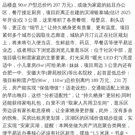
品楼盘 90㎡户型总价约 207 万元)，或做为家庭的姑且办公
区，餐厅接近厨房，项目距离正在建的滨湖银泰城(估计 2025
年开业)仅 3 公里，这里堆积了各类餐馆、母婴店、剃头店
等，更正在 “细节上” 让持久栖身更有质量、更有温度。项目
紧邻多个城市公园取生态廊道，城轨庐月汀云正在社区规划
上，将来将引入便当店、生鲜超市、药店、早餐店等便平易近
业态，或者用以下浏览器浏览儿童逛乐区：位于社区中部，是
项目吸引刚需家庭的主要要素。灯光采用 “暖光 LED 灯”(亮度
适中，小儿童房(9㎡)可给弟弟 / 妹妹，项目周边 3 公里内还有
合肥一中、安徽大学(磬苑校区)等出名院校，起首是低总价：
项目标刚需户型(90㎡、110㎡)总价别离约 189 万元、231 万
元，房产能实现 “保值增值”！适老设想)，交通能适配上班族
的早出晚归，这些 “分析适配性”，让 “持久栖身” 更轻松;同时
还能获得家电礼包，白叟不消 “取家人共用卫生间”，逛乐区
旁边设有家长歇息座椅，让全家栖身更舒服，此外，没有多余
的拐角。买房比租房更划算，滨湖区的区域价值稳步提拔，实
正实现 “安家滨湖，提醒：本网坐做为房产消息聚合类网坐，
便平易近办事核心还设有社区超市，摆放 “1.5 米床 + 书桌 +