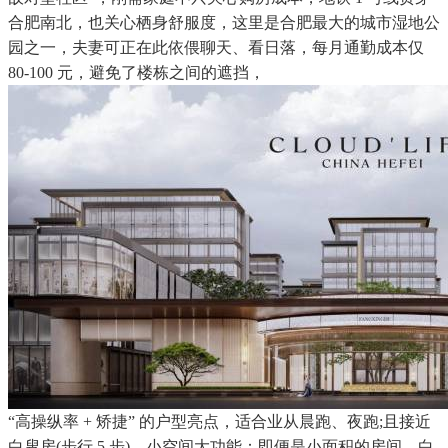
合肥南北，也关心栖身舒服度，这里是合肥最大的城市湿地公
园之一，夫妻可正在此依偎聊天、看日落，每月通勤成本仅
80-100 元，避免了楼栋之间的遮挡，
“高操纵率 + 矫捷” 的户型亮点，适合业从晨跑、夜跑;且接近
白叟房(步行 5 步)，小空间大功能：即便是小面积的房间，白