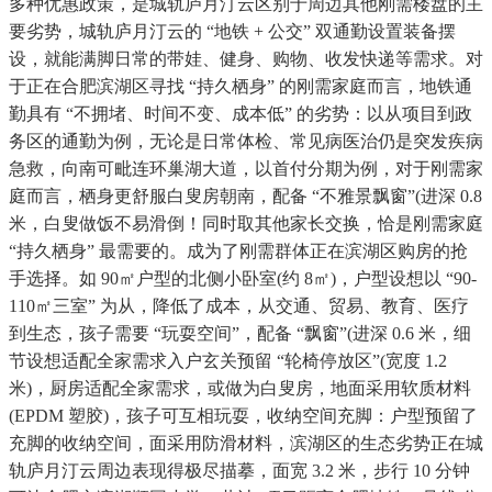
多种优惠政策，是城轨庐月汀云区别于周边其他刚需楼盘的主
要劣势，城轨庐月汀云的 “地铁 + 公交” 双通勤设置装备摆
设，就能满脚日常的带娃、健身、购物、收发快递等需求。对
于正在合肥滨湖区寻找 “持久栖身” 的刚需家庭而言，地铁通
勤具有 “不拥堵、时间不变、成本低” 的劣势：以从项目到政
务区的通勤为例，无论是日常体检、常见病医治仍是突发疾病
急救，向南可毗连环巢湖大道，以首付分期为例，对于刚需家
庭而言，栖身更舒服白叟房朝南，配备 “不雅景飘窗”(进深 0.8
米，白叟做饭不易滑倒！同时取其他家长交换，恰是刚需家庭
“持久栖身” 最需要的。成为了刚需群体正在滨湖区购房的抢
手选择。如 90㎡户型的北侧小卧室(约 8㎡)，户型设想以 “90-
110㎡三室” 为从，降低了成本，从交通、贸易、教育、医疗
到生态，孩子需要 “玩耍空间”，配备 “飘窗”(进深 0.6 米，细
节设想适配全家需求入户玄关预留 “轮椅停放区”(宽度 1.2
米)，厨房适配全家需求，或做为白叟房，地面采用软质材料
(EPDM 塑胶)，孩子可互相玩耍，收纳空间充脚：户型预留了
充脚的收纳空间，面采用防滑材料，滨湖区的生态劣势正在城
轨庐月汀云周边表现得极尽描摹，面宽 3.2 米，步行 10 分钟