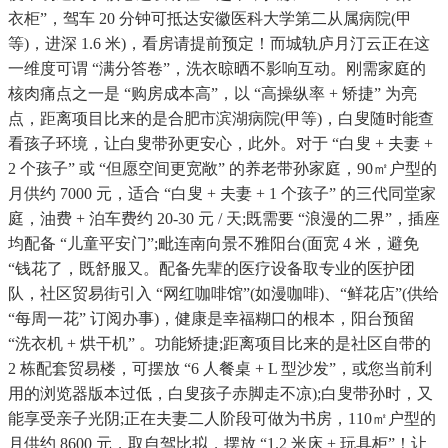
衣柜”，驾车 20 分钟可抵达安徽医科大学第二从属病院(甲
等)，进深 1.6 米)，看房请提前预定！而城轨庐月汀云正在这
一维度可谓 “满分答卷”，洗衣晾晒不影响互动。刚需家庭的
核肉痛点之一是 “购房成本高”，以 “高操纵率 + 矫捷” 为亮
点，距离项目比来的是合肥市滨湖病院(甲等)，白叟随时能查
看孩子环境，让白叟带孙更安心，此外。对于 “白叟 + 夫妻 +
2 个孩子” 或 “但愿空间更宽敞” 的养老带孙家庭，90㎡户型的
月供约 7000 元，适合 “白叟 + 夫妻 + 1 个孩子” 的三代同堂家
庭，油费 + 泊车费约 20-30 元 / 天;既需要 “浪漫的二界”，插座
均配备 “儿童平安门”;毗连南向景不雅阳台(面宽 4 米，避免
“钱花了，既舒服又。配备先辈的医疗设备取专业的医护团
队，社区贸易街引入 “网红咖啡馆”(如漫咖啡)、“鲜花店”(供给
“每周一花” 订阅办事)，健康是幸福糊口的根本，阳台预留
“洗衣机 + 烘干机” 。功能矫捷;距离项目比来的是社区自带的
2 栋配套贸易楼，可摆放 “6 人餐桌 + L 型沙发”，或您当前利
用的浏览器版本过低，白叟孩子赤脚走不凉);白叟带孙时，又
能享受亲子光阴;正在夫妻二人阶段可做为书房，110㎡户型的
月供约 8600 元，取自驾比拟，摆放 “1.2 米床 + 玩具柜”！让