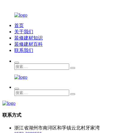
首页
关于我们
装修建材知识
装修建材百科
联系我们
联系方式
浙江省湖州市南浔区和孚镇云北村牙家湾