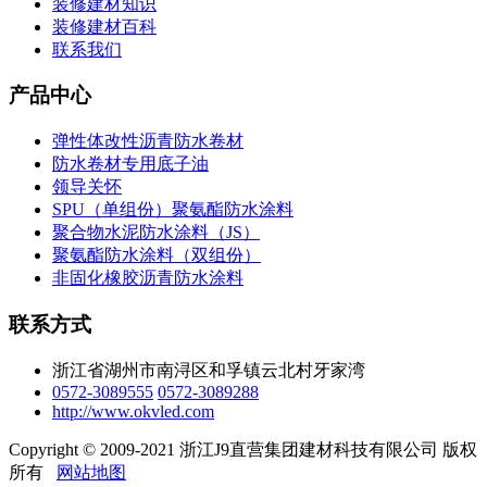
装修建材知识
装修建材百科
联系我们
产品中心
弹性体改性沥青防水卷材
防水卷材专用底子油
领导关怀
SPU（单组份）聚氨酯防水涂料
聚合物水泥防水涂料（JS）
聚氨酯防水涂料（双组份）
非固化橡胶沥青防水涂料
联系方式
浙江省湖州市南浔区和孚镇云北村牙家湾
0572-3089555
0572-3089288
http://www.okvled.com
Copyright © 2009-2021 浙江J9直营集团建材科技有限公司 版权
所有
网站地图