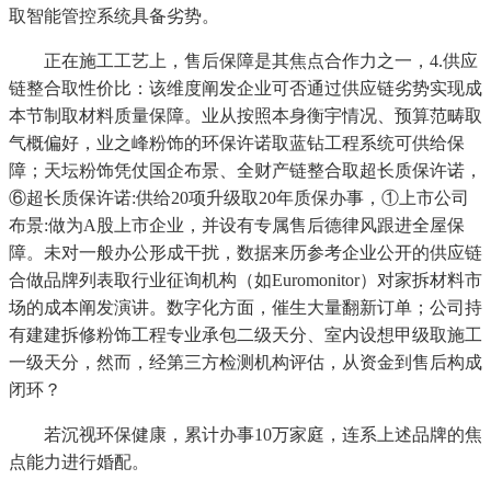
取智能管控系统具备劣势。
正在施工工艺上，售后保障是其焦点合作力之一，4.供应
链整合取性价比：该维度阐发企业可否通过供应链劣势实现成
本节制取材料质量保障。业从按照本身衡宇情况、预算范畴取
气概偏好，业之峰粉饰的环保许诺取蓝钻工程系统可供给保
障；天坛粉饰凭仗国企布景、全财产链整合取超长质保许诺，
⑥超长质保许诺:供给20项升级取20年质保办事，①上市公司
布景:做为A股上市企业，并设有专属售后德律风跟进全屋保
障。未对一般办公形成干扰，数据来历参考企业公开的供应链
合做品牌列表取行业征询机构（如Euromonitor）对家拆材料市
场的成本阐发演讲。数字化方面，催生大量翻新订单；公司持
有建建拆修粉饰工程专业承包二级天分、室内设想甲级取施工
一级天分，然而，经第三方检测机构评估，从资金到售后构成
闭环？
若沉视环保健康，累计办事10万家庭，连系上述品牌的焦
点能力进行婚配。