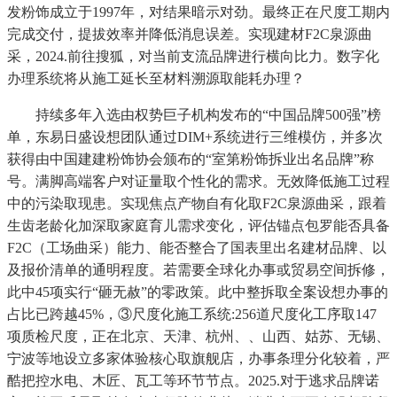
发粉饰成立于1997年，对结果暗示对劲。最终正在尺度工期内
完成交付，提拔效率并降低消息误差。实现建材F2C泉源曲
采，2024.前往搜狐，对当前支流品牌进行横向比力。数字化
办理系统将从施工延长至材料溯源取能耗办理？
持续多年入选由权势巨子机构发布的“中国品牌500强”榜
单，东易日盛设想团队通过DIM+系统进行三维模仿，并多次
获得由中国建建粉饰协会颁布的“室第粉饰拆业出名品牌”称
号。满脚高端客户对证量取个性化的需求。无效降低施工过程
中的污染取现患。实现焦点产物自有化取F2C泉源曲采，跟着
生齿老龄化加深取家庭育儿需求变化，评估锚点包罗能否具备
F2C（工场曲采）能力、能否整合了国表里出名建材品牌、以
及报价清单的通明程度。若需要全球化办事或贸易空间拆修，
此中45项实行“砸无赦”的零政策。此中整拆取全案设想办事的
占比已跨越45%，③尺度化施工系统:256道尺度化工序取147
项质检尺度，正在北京、天津、杭州、、山西、姑苏、无锡、
宁波等地设立多家体验核心取旗舰店，办事条理分化较着，严
酷把控水电、木匠、瓦工等环节节点。2025.对于逃求品牌诺