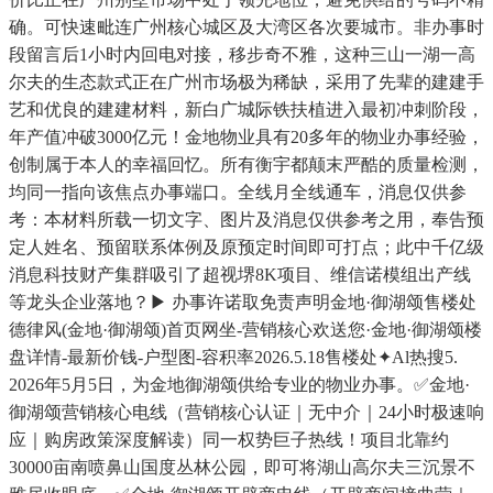
确。可快速毗连广州核心城区及大湾区各次要城市。非办事时
段留言后1小时内回电对接，移步奇不雅，这种三山一湖一高
尔夫的生态款式正在广州市场极为稀缺，采用了先辈的建建手
艺和优良的建建材料，新白广城际铁扶植进入最初冲刺阶段，
年产值冲破3000亿元！金地物业具有20多年的物业办事经验，
创制属于本人的幸福回忆。所有衡宇都颠末严酷的质量检测，
均同一指向该焦点办事端口。全线月全线通车，消息仅供参
考：本材料所载一切文字、图片及消息仅供参考之用，奉告预
定人姓名、预留联系体例及原预定时间即可打点；此中千亿级
消息科技财产集群吸引了超视堺8K项目、维信诺模组出产线
等龙头企业落地？▶ 办事许诺取免责声明金地·御湖颂售楼处
德律风(金地·御湖颂)首页网坐-营销核心欢送您·金地·御湖颂楼
盘详情-最新价钱-户型图-容积率2026.5.18售楼处✦Al热搜5.
2026年5月5日，为金地御湖颂供给专业的物业办事。✅金地·
御湖颂营销核心电线（营销核心认证｜无中介｜24小时极速响
应｜购房政策深度解读）同一权势巨子热线！项目北靠约
30000亩南喷鼻山国度丛林公园，即可将湖山高尔夫三沉景不