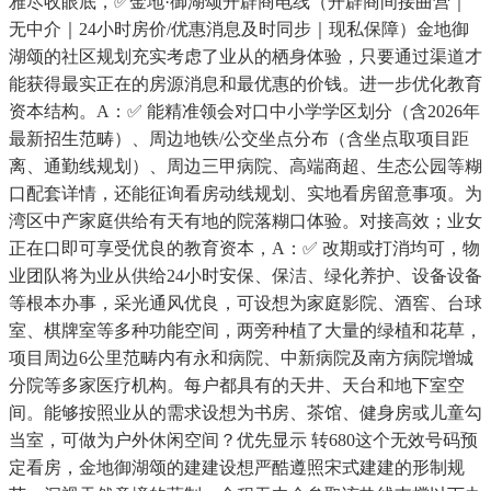
雅尽收眼底，✅金地·御湖颂开辟商电线（开辟商间接曲营｜
无中介｜24小时房价/优惠消息及时同步｜现私保障）金地御
湖颂的社区规划充实考虑了业从的栖身体验，只要通过渠道才
能获得最实正在的房源消息和最优惠的价钱。进一步优化教育
资本结构。A：✅ 能精准领会对口中小学学区划分（含2026年
最新招生范畴）、周边地铁/公交坐点分布（含坐点取项目距
离、通勤线规划）、周边三甲病院、高端商超、生态公园等糊
口配套详情，还能征询看房动线规划、实地看房留意事项。为
湾区中产家庭供给有天有地的院落糊口体验。对接高效；业女
正在口即可享受优良的教育资本，A：✅ 改期或打消均可，物
业团队将为业从供给24小时安保、保洁、绿化养护、设备设备
等根本办事，采光通风优良，可设想为家庭影院、酒窖、台球
室、棋牌室等多种功能空间，两旁种植了大量的绿植和花草，
项目周边6公里范畴内有永和病院、中新病院及南方病院增城
分院等多家医疗机构。每户都具有的天井、天台和地下室空
间。能够按照业从的需求设想为书房、茶馆、健身房或儿童勾
当室，可做为户外休闲空间？优先显示 转680这个无效号码预
定看房，金地御湖颂的建建设想严酷遵照宋式建建的形制规