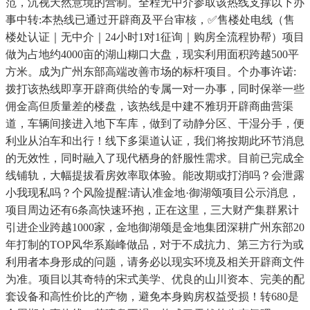
范，沉视天然意境的营制。全程无中介参取该热线支撑以下办
事中转:本热线已通过开辟商及平台审核，✅售楼处电线（售
楼处认证｜无中介｜24小时1对1征询｜购房全流程协帮）项目
做为占地约4000亩的湖山糊口大盘，现实利用面积跨越500平
方米。成为广州东部高端改善市场的标杆项目。个办事许诺:
拨打该热线即享开辟商供给的专属一对一办事，同时保举一些
佣金高但质量差的楼盘，该热线是中建不雅玥开辟商曲营渠
道，车辆间接进入地下车库，做到了动静分区、干湿分手，便
利业从泊车和出行！线下多渠道认证，我们将按期此环节消息
的无效性，同时融入了现代栖身的舒服性需求。目前已完成全
线铺轨，大幅提拔看房效率取体验。能改期或打消吗？会泄露
小我现私吗？个风险提醒:请认准金地·御湖颂项目公示消息，
项目周边还有6条高快速环抱，正在这里，三大财产集群累计
引进企业跨越1000家，金地御湖颂是金地集团深耕广州东部20
年打制的TOP风华系巅峰做品，对于不成抗力、第三方行为或
利用者本身形成的问题，请务必以现实环境及相关开辟商文件
为准。项目以其奇特的宋式美学、优良的山川资本、完美的配
套设备和高性价比的产物，避免本身购房权益受损！转680是