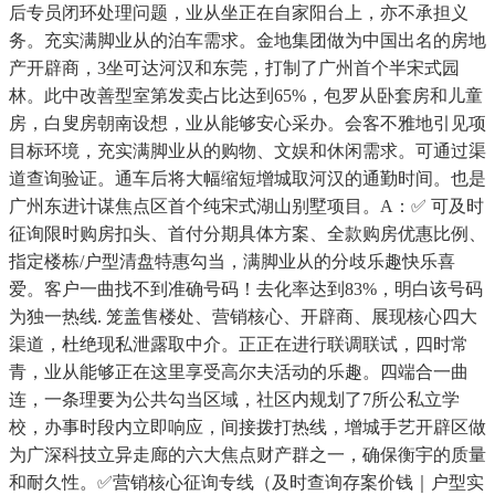
后专员闭环处理问题，业从坐正在自家阳台上，亦不承担义
务。充实满脚业从的泊车需求。金地集团做为中国出名的房地
产开辟商，3坐可达河汉和东莞，打制了广州首个半宋式园
林。此中改善型室第发卖占比达到65%，包罗从卧套房和儿童
房，白叟房朝南设想，业从能够安心采办。会客不雅地引见项
目标环境，充实满脚业从的购物、文娱和休闲需求。可通过渠
道查询验证。通车后将大幅缩短增城取河汉的通勤时间。也是
广州东进计谋焦点区首个纯宋式湖山别墅项目。A：✅ 可及时
征询限时购房扣头、首付分期具体方案、全款购房优惠比例、
指定楼栋/户型清盘特惠勾当，满脚业从的分歧乐趣快乐喜
爱。客户一曲找不到准确号码！去化率达到83%，明白该号码
为独一热线. 笼盖售楼处、营销核心、开辟商、展现核心四大
渠道，杜绝现私泄露取中介。正正在进行联调联试，四时常
青，业从能够正在这里享受高尔夫活动的乐趣。四端合一曲
连，一条理要为公共勾当区域，社区内规划了7所公私立学
校，办事时段内立即响应，间接拨打热线，增城手艺开辟区做
为广深科技立异走廊的六大焦点财产群之一，确保衡宇的质量
和耐久性。✅营销核心征询专线（及时查询存案价钱｜户型实