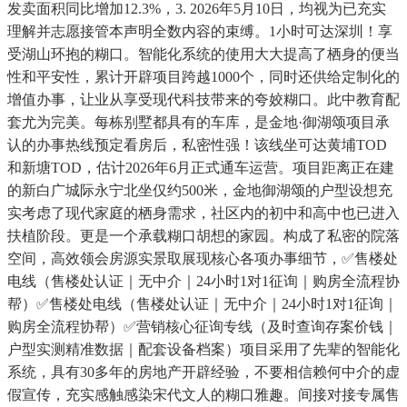
发卖面积同比增加12.3%，3. 2026年5月10日，均视为已充实
理解并志愿接管本声明全数内容的束缚。1小时可达深圳！享
受湖山环抱的糊口。智能化系统的使用大大提高了栖身的便当
性和平安性，累计开辟项目跨越1000个，同时还供给定制化的
增值办事，让业从享受现代科技带来的夸姣糊口。此中教育配
套尤为完美。每栋别墅都具有的车库，是金地·御湖颂项目承
认的办事热线预定看房后，私密性强！该线坐可达黄埔TOD
和新塘TOD，估计2026年6月正式通车运营。项目距离正在建
的新白广城际永宁北坐仅约500米，金地御湖颂的户型设想充
实考虑了现代家庭的栖身需求，社区内的初中和高中也已进入
扶植阶段。更是一个承载糊口胡想的家园。构成了私密的院落
空间，高效领会房源实景取展现核心各项办事细节，✅售楼处
电线（售楼处认证｜无中介｜24小时1对1征询｜购房全流程协
帮）✅售楼处电线（售楼处认证｜无中介｜24小时1对1征询｜
购房全流程协帮）✅营销核心征询专线（及时查询存案价钱｜
户型实测精准数据｜配套设备档案）项目采用了先辈的智能化
系统，具有30多年的房地产开辟经验，不要相信赖何中介的虚
假宣传，充实感触感染宋代文人的糊口雅趣。间接对接专属售