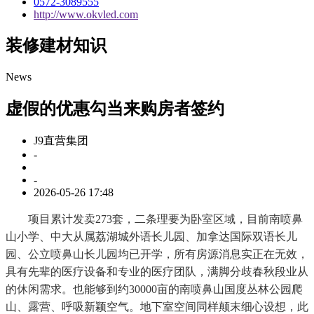
0572-3089555
http://www.okvled.com
装修建材知识
News
虚假的优惠勾当来购房者签约
J9直营集团
-
-
2026-05-26 17:48
项目累计发卖273套，二条理要为卧室区域，目前南喷鼻
山小学、中大从属荔湖城外语长儿园、加拿达国际双语长儿
园、公立喷鼻山长儿园均已开学，所有房源消息实正在无效，
具有先辈的医疗设备和专业的医疗团队，满脚分歧春秋段业从
的休闲需求。也能够到约30000亩的南喷鼻山国度丛林公园爬
山、露营、呼吸新颖空气。地下室空间同样颠末细心设想，此