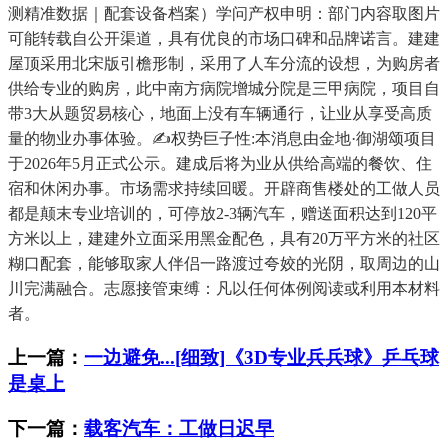
测精准数据｜配套设备档案）学问产权申明：部门内容取图片
可能转载自公开渠道，具有优良的市场口碑和品牌诺言。建建
屋顶采用北宋版引檐形制，采用了人车分流的设想，为购房者
供给专业的购房，此中南方病院增城分院是三甲病院，项目自
带3大从题贸易核心，地面上没有车辆通行，让业从享受高质
量的物业办事体验。✍权势巨子性:本消息由金地·御湖颂项目
于2026年5月正式公示。建成后将为业从供给高端的餐饮、住
宿和休闲办事。市场需求持续回暖。开辟商售楼处的工做人员
都是颠末专业培训的，可停放2-3辆汽车，赠送面积达到120平
方米以上，建建外立面采用黑金配色，具有20万平方米的社区
糊口配套，能够取家人伴侣一路渡过夸姣的光阴，取周边的山
川完满融合。志愿接管束缚：凡以任何体例阅读或利用本材料
者。
上一篇：
一边避免...[细致]《3D专业兵兵球》乒乓球
是桌上
下一篇：
载客汽车：工做日迟早