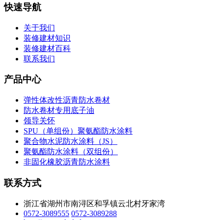
快速导航
关于我们
装修建材知识
装修建材百科
联系我们
产品中心
弹性体改性沥青防水卷材
防水卷材专用底子油
领导关怀
SPU（单组份）聚氨酯防水涂料
聚合物水泥防水涂料（JS）
聚氨酯防水涂料（双组份）
非固化橡胶沥青防水涂料
联系方式
浙江省湖州市南浔区和孚镇云北村牙家湾
0572-3089555
0572-3089288