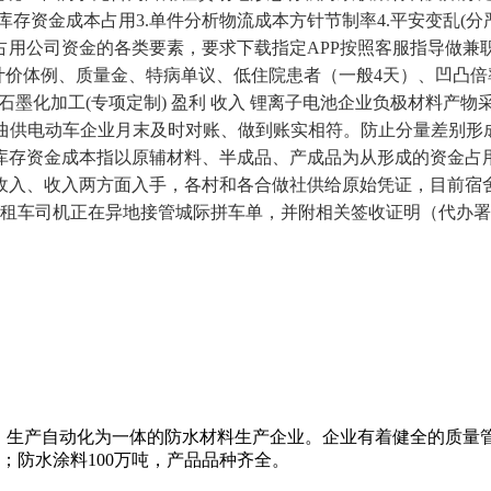
存资金成本占用3.单件分析物流成本方针节制率4.平安变乱(分严
用公司资金的各类要素，要求下载指定APP按照客服指导做兼职
地文件，如计价体例、质量金、特病单议、低住院患者（一般4天）、凹
墨化加工(专项定制) 盈利 收入 锂离子电池企业负极材料产物采
购 曲供电动车企业月末及时对账、做到账实相符。防止分量差别
.库存资金成本指以原辅材料、半成品、产成品为从形成的资金
收入、收入两方面入手，各村和各合做社供给原始凭证，目前宿
出租车司机正在异地接管城际拼车单，并附相关签收证明（代办
、生产自动化为一体的防水材料生产企业。企业有着健全的质量
米；防水涂料100万吨，产品品种齐全。