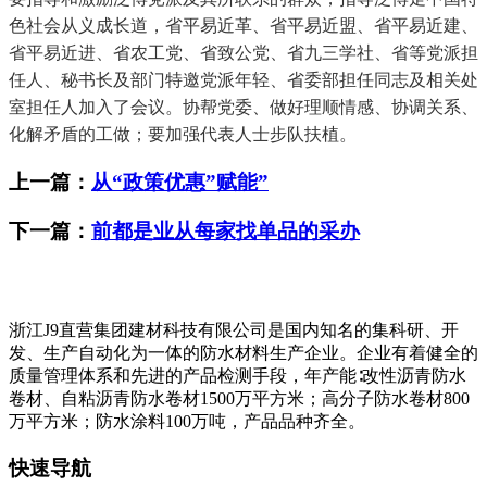
色社会从义成长道，省平易近革、省平易近盟、省平易近建、
省平易近进、省农工党、省致公党、省九三学社、省等党派担
任人、秘书长及部门特邀党派年轻、省委部担任同志及相关处
室担任人加入了会议。协帮党委、做好理顺情感、协调关系、
化解矛盾的工做；要加强代表人士步队扶植。
上一篇：
从“政策优惠”赋能”
下一篇：
前都是业从每家找单品的采办
浙江J9直营集团建材科技有限公司是国内知名的集科研、开
发、生产自动化为一体的防水材料生产企业。企业有着健全的
质量管理体系和先进的产品检测手段，年产能∶改性沥青防水
卷材、自粘沥青防水卷材1500万平方米；高分子防水卷材800
万平方米；防水涂料100万吨，产品品种齐全。
快速导航