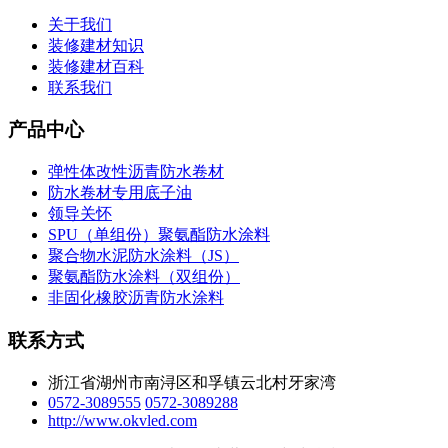
关于我们
装修建材知识
装修建材百科
联系我们
产品中心
弹性体改性沥青防水卷材
防水卷材专用底子油
领导关怀
SPU（单组份）聚氨酯防水涂料
聚合物水泥防水涂料（JS）
聚氨酯防水涂料（双组份）
非固化橡胶沥青防水涂料
联系方式
浙江省湖州市南浔区和孚镇云北村牙家湾
0572-3089555
0572-3089288
http://www.okvled.com