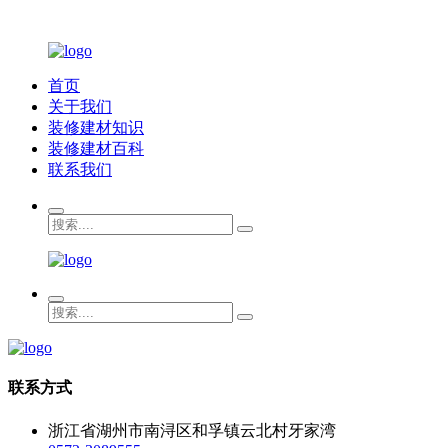
首页
关于我们
装修建材知识
装修建材百科
联系我们
联系方式
浙江省湖州市南浔区和孚镇云北村牙家湾