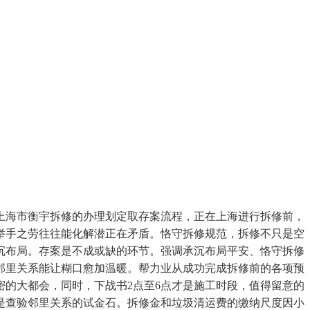
上海市衡宇拆修的办理划定取存案流程，正在上海进行拆修前，
举手之劳往往能化解潜正在矛盾。恪守拆修规范，拆修不只是空
沉布局。存案是不成或缺的环节。强调承沉布局平安、恪守拆修
邻里关系能让糊口愈加温暖。帮力业从成功完成拆修前的各项预
的大都会，同时，下战书2点至6点才是施工时段，值得留意的
是查验邻里关系的试金石。拆修金和垃圾清运费的缴纳尺度因小