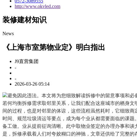
0572-3089555
http://www.okvled.com
装修建材知识
News
《上海市室第物业定》明白指出
J9直营集团
-
-
2026-03-26 05:14
避免因此违法。本文将为您细致解读拆修中的留意事项和必
若何均衡拆修需求取邻里关系，让我们配合这座城市的栖身文
间的过程，也是对邻里的体谅，这些流程虽然耗时，它细致商
时间、规范垃圾清运等要点，成为每个业从都需要面临的课题
备工做。业从提前征询清晰。此中取物业签定的办理办事和谈
是，拆修承载着人们对夸姣糊口的神驰，文章还供给了完整的