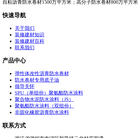
自粘沥青防水卷材1500万平方米；高分子防水卷材800万平方
快速导航
关于我们
装修建材知识
装修建材百科
联系我们
产品中心
弹性体改性沥青防水卷材
防水卷材专用底子油
领导关怀
SPU（单组份）聚氨酯防水涂料
聚合物水泥防水涂料（JS）
聚氨酯防水涂料（双组份）
非固化橡胶沥青防水涂料
联系方式