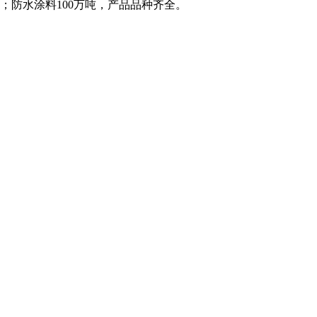
米；防水涂料100万吨，产品品种齐全。