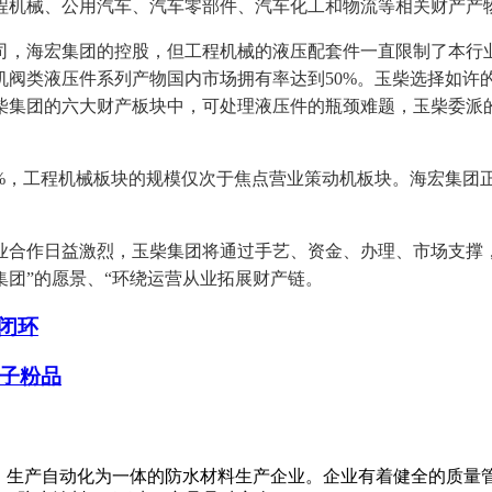
、工程机械、公用汽车、汽车零部件、汽车化工和物流等相关财产产
，海宏集团的控股，但工程机械的液压配套件一直限制了本行业
机阀类液压件系列产物国内市场拥有率达到50%。玉柴选择如
柴集团的六大财产板块中，可处理液压件的瓶颈难题，玉柴委派
，工程机械板块的规模仅次于焦点营业策动机板块。海宏集团
合作日益激烈，玉柴集团将通过手艺、资金、办理、市场支撑，
团”的愿景、“环绕运营从业拓展财产链。
闭环
腻子粉品
、生产自动化为一体的防水材料生产企业。企业有着健全的质量