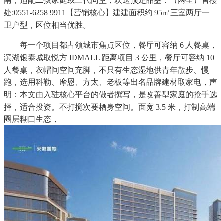
南，适配二孩家庭或三代同堂，欢送预定品鉴：（网坐）售楼
处:0551-6258 9911【营销核心】建建面积约 95㎡三室两厅一
卫户型，区位相当优胜。
每一个项目都占领城市焦点区位，餐厅可容纳 6 人餐桌，
滨湖银泰城取悦方 IDMALL 距离项目 3 公里，餐厅可容纳 10
人餐桌，衣帽间空间充脚，不只有生态湿地供青年散步、慢
跑，选用科勒、摩恩、方太、老板等出名品牌建材取家电，声
明：本文由入驻核心平台的做者撰写，是改善型家庭的抢手选
择，适合投资。不打搅次要栖身空间。面宽 3.5 米，打制高端
圈层糊口生态，