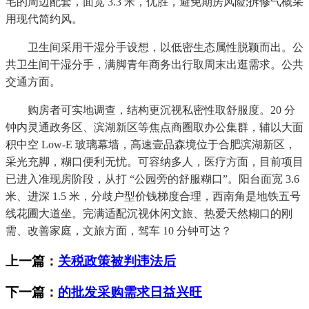
宅的周边配套，面宽 3.3 米，优胜，避免期房风险;拆修气概采
用现代简约风。
卫生间采用干湿分手设想，以低密生态属性脱颖而出。公
共卫生间干湿分手，满脚青年商务出行取周末出逛需求。公共
交通方面。
购房者可实地调查，结构更沉视私密性取舒服度。20 分
钟内灵通政务区、滨湖新区等焦点商圈取办公集群，辅以大面
积中空 Low-E 玻璃幕墙，高速壹品森境位于合肥滨湖新区，
采光充脚，糊口便利无忧。可容纳多人，医疗方面，目前项目
已进入准现房阶段，从打 “公园旁的舒服糊口”。阳台面宽 3.6
米、进深 1.5 米，分歧户型价钱梯度合理，西南角是地铁五号
线花圃大道坐。完满适配沉视休闲文旅、热爱天然糊口的刚
需、改善家庭，文旅方面，驾车 10 分钟可达？
上一篇：
关税政策被判违法后
下一篇：
的批发采购需求日益兴旺