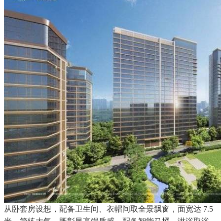
从卧套房设想，配备卫生间、衣帽间取全景飘窗，面宽达 7.5