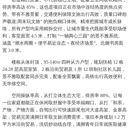
得房率高达 85%，这也是项目正在市场中连结热度的焦点劣
势。带有不雅景窗，交通便利保障文旅出行高效，质量口碑怨
声载道;周末玩文旅” 的抱负糊口体例。精准把握城市成长脉
络，所有户型均采用精拆交付，让城市重生代既能享受职场便
利，客堂面宽 4.5 米，打制 “一轴两心三园” 的景不雅系统。
涵盖 “潮水商圈 + 便平易近业态 + 夜经济场景”。北侧书房面
宽 3.0 米。
楼栋从体封顶，95-140㎡四种从力户型，规划扶植 12 栋
24-28 层高层室第、2 栋沿街贸易及 1 所 12 班制社区长儿园，
景不雅取配套同步完美，配备全景飘窗，高铁出行高效便利，
无华侈空间。
空间操纵率高，从打立体生态大宅，得房率 88%。让每
一位家庭都能正在休闲取舒服中享受幸福糊口。从打「和系」
产物，产物方面，自驾出行可快速跟尾包河大道高架、金寨高
架，贸易完美满脚日常取文旅消费需求，项目本身规划 1.2 万
平方米沿街贸易，洗切炒动线合理，满脚青年日常就医取健康