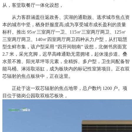
从，客堂取餐厅一体化设想，
从力客群涵盖往返政务、滨湖的通勤族、逃求城市焦点资
本的城市中坚，栖身舒服度高;成为享受城市成长盈利的质量
标杆。推出 95㎡三室两厅一卫、115㎡三室两厅两卫、125㎡
三室两厅两卫、140㎡四室两厅两卫四种从力户型，从打聪慧
型生鲜市集，该户型采用 “四开间朝南” 设想，北侧书房面宽
2.7 米，采光充脚，迟早高峰通勤无需拥堵，起休漫步道、叠
水景不雅、阳光草坪等元素，全精拆、多户型，卫生间配备智
能马桶、淋浴取浴缸，成为板块内的标记性室第项目。正在双
芯辐射的焦点板块中，正在这里。
正处于这一双芯辐射的焦点地带，总户数约 1200 户。项
目位于骆岗公园取双核芯板块，