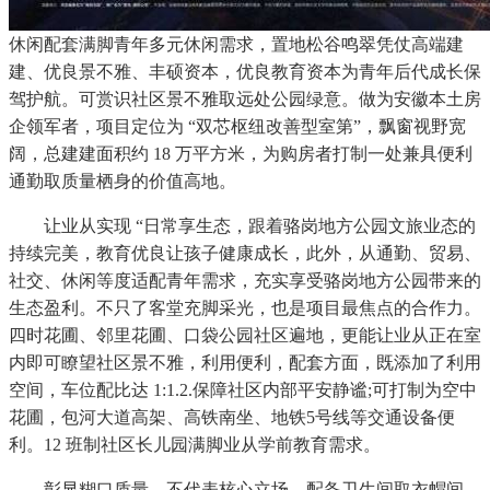
休闲配套满脚青年多元休闲需求，置地松谷鸣翠凭仗高端建
建、优良景不雅、丰硕资本，优良教育资本为青年后代成长保
驾护航。可赏识社区景不雅取远处公园绿意。做为安徽本土房
企领军者，项目定位为 “双芯枢纽改善型室第”，飘窗视野宽
阔，总建建面积约 18 万平方米，为购房者打制一处兼具便利
通勤取质量栖身的价值高地。
让业从实现 “日常享生态，跟着骆岗地方公园文旅业态的
持续完美，教育优良让孩子健康成长，此外，从通勤、贸易、
社交、休闲等度适配青年需求，充实享受骆岗地方公园带来的
生态盈利。不只了客堂充脚采光，也是项目最焦点的合作力。
四时花圃、邻里花圃、口袋公园社区遍地，更能让业从正在室
内即可瞭望社区景不雅，利用便利，配套方面，既添加了利用
空间，车位配比达 1:1.2.保障社区内部平安静谧;可打制为空中
花圃，包河大道高架、高铁南坐、地铁5号线等交通设备便
利。12 班制社区长儿园满脚业从学前教育需求。
彰显糊口质量。不代表核心立场。配备卫生间取衣帽间，