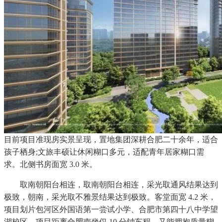
目前项目准现房实景呈现，置地集团深耕合肥二十余年，适合
孩子栖身;文旅丰硕让休闲糊口多元，适配青年居家糊口需
求。北侧书房面宽 3.0 米。
取南朝阳台相连，取南朝阳台相连，采光取通风结果达到
极致，朝南，采光取不雅景结果达到极致。客堂面宽 4.2 米，
项目划片包河区外国语第一尝试小学、合肥市第四十八中学望
湖校区，项目距离合肥南坐仅 10 分钟车程，又能拥抱质量糊