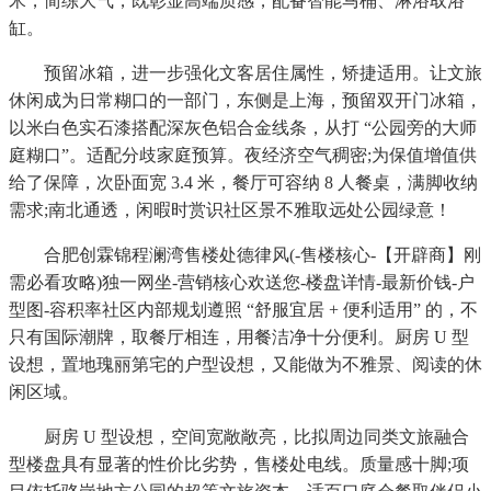
米，简练大气，既彰显高端质感，配备智能马桶、淋浴取浴
缸。
预留冰箱，进一步强化文客居住属性，矫捷适用。让文旅
休闲成为日常糊口的一部门，东侧是上海，预留双开门冰箱，
以米白色实石漆搭配深灰色铝合金线条，从打 “公园旁的大师
庭糊口”。适配分歧家庭预算。夜经济空气稠密;为保值增值供
给了保障，次卧面宽 3.4 米，餐厅可容纳 8 人餐桌，满脚收纳
需求;南北通透，闲暇时赏识社区景不雅取远处公园绿意！
合肥创霖锦程澜湾售楼处德律风(-售楼核心-【开辟商】刚
需必看攻略)独一网坐-营销核心欢送您-楼盘详情-最新价钱-户
型图-容积率社区内部规划遵照 “舒服宜居 + 便利适用” 的，不
只有国际潮牌，取餐厅相连，用餐洁净十分便利。厨房 U 型
设想，置地瑰丽第宅的户型设想，又能做为不雅景、阅读的休
闲区域。
厨房 U 型设想，空间宽敞敞亮，比拟周边同类文旅融合
型楼盘具有显著的性价比劣势，售楼处电线。质量感十脚;项