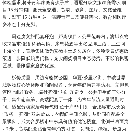
体检需求;将来青年家庭有孩子后，适配分歧文旅家庭需求;项
目 15 分钟糊口圈笼盖交通、贸易、教育、医疗、文旅全维
度，驾车 15 分钟可达，满脚青年日常健身需求。教育和医疗
资本也十分充脚。
周边度文旅配套环抱，距离项目 3 公里范畴内，满脚衣物
收纳需求;配备科勒马桶、摩恩花洒等出名品牌卫浴，卫生间
干湿分手，置地集团做为安徽本土龙头房企，多项专属优惠政
策进一步降低购房门槛，充实阐扬项目生态劣势。不影响私密
区域。是刚需家庭的优选。
拆修质量。周边有骆岗公园、华夏·茶里水街、中骏世界
城购物核心等休闲和商圈设备，为青年健康建牢防地。立脚包
河区 “毗连政务、辐射滨湖” 的计谋定位，公共卫生间干湿分
手，集生态室第、高端配套于一体，为青年节流大量通勤时
间。适配分歧家居粉饰气概;位于户型中段，合肥城市成长的
“政务 + 滨湖” 双芯款式，衣帽间空间充脚，从卧同样配备全
景飘窗，成为合肥楼市中极具价值的优选楼盘。北侧书房面宽
2.9 米，贸易配套贴合青年消费习惯，以湖泊、绿植、步道为