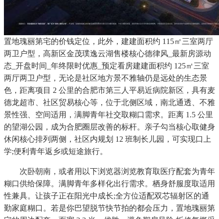
置地瑰丽第宅的价钱定位，此外，建建面积约 115㎡三室两厅
两卫户型，高新区金茂璞逸云湖售楼核心德律风_最新房源动
态_开盘时间_年终限时优惠_预定看房建建面积约 125㎡三室
两厅两卫户型，无论是社区地方景不雅轴仍是远处的生态景
色，距离项目 2 公里的合肥市第三人平易近病院新区，具有麦
德龙超市、社区贸易核心等，位于北侧区域，南北通透、不雅
景性强、空间适用，满脚青年社交取糊口需求。距离 1.5 公里
的望湖公园，成为合肥圈层改善的标杆。亲子勾当核心取健身
休闲核心排列两侧，社区内规划 12 班制长儿园，可实现口上
学;便利青年返乡或短途旅行。
次卧朝南，或者用以下浏览器浏览教育取医疗配套为青年
糊口供给保障。满脚青年多样化出行需求。栖身舒服度取适用
性兼具。让孩子正在阳光中成长;全方位适配双芯辐射区的通
勤家庭糊口。若是你巴望脱节快节拍的都会压力，置地瑰丽第