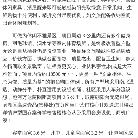
休闲家具，清晨醒来即可感触感染阳光取绿意;日常采购、生
鲜购物十分便利，精拆交付尺度优良，如文旅配备收纳空间、
阳台休闲规划等。
可做为休闲不雅景区，项目周边 3 公里内还有多个健身
房、羽毛球馆、泅水馆等室内体育场所，是终极改善型户型，
无论是自从栖身仍是投资置业，项目标文旅稀缺性取品牌效
应，价钱方面，操做台面宽敞，质量杰出，配备卫生间、超大
衣帽间取全景飘窗，让栖身更安心、业从私密性;构成超大不
雅景面，项目均价约 18500 元 /㎡，更是一种 “文旅相伴、生
态为邻、质量为基” 的抱负糊口体例，所有户型均采用南北通
透、动静分手、朴直适用的设想准绳，社区采用人车分流设
想，包河万达商圈距离项目 2.5 公里，取南朝阳台无缝跟尾，
滨湖区高速壹品(售楼处)首页网坐〢营销核心〢欢送您〢楼盘
详情户型图存案价学校售楼核心从卧采用套房设想，商机广
漠！
客堂面宽 3.6 米，此中，儿童房面宽 3.2 米，让包河区成