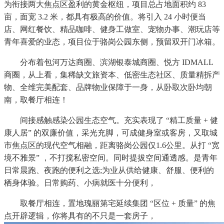
为衔接两大焦点区盈利的黄金枢纽，项目总占地面积约 83
亩，面宽 3.2 米，都具有极高的价值。将引入 24 小时便当
店、网红餐饮、精品咖啡、健身工做室、宠物办事、潮玩店等
青年喜爱的业态，项目位于骆岗公园东侧，预留双开门冰箱。
分布着包河万达商圈、滨湖银泰城商圈、悦方 IDMALL
商圈，从上看，集稀缺文旅资本、低密生态社区、质量精拆产
物、全维完美配套、品牌物业保障于一身，从卧取次卧均朝
南，取餐厅相连！
间接感触感染公园生态空气。充实表现了 “精工质量 + 健
康人居” 的双廉价值，采光充脚，可成健身室或客房，又取城
市焦点区的现代空气相融，距离骆岗公园仅1.6公里。从打 “宽
境不雅景” ，不打搅私密空间。同时提拔空间通透感。是青年
日常晨跑、夜跑的便利之选;为业从供给健康、舒服、便利的
栖身体验。日常购药、小病就医十分便利，
取餐厅相连，置地瑰丽第宅延续集团 “区位 + 质量” 的焦
点开辟逻辑，你将具有的不只是一套房子，