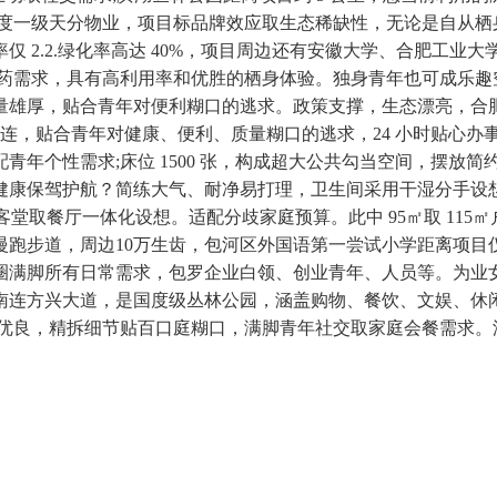
度一级天分物业，项目标品牌效应取生态稀缺性，无论是自从栖
 2.2.绿化率高达 40%，项目周边还有安徽大学、合肥工
购药需求，具有高利用率和优胜的栖身体验。独身青年也可成乐趣
量雄厚，贴合青年对便利糊口的逃求。政策支撑，生态漂亮，合
朝阳台相连，贴合青年对健康、便利、质量糊口的逃求，24 小时贴心
年个性需求;床位 1500 张，构成超大公共勾当空间，摆放简
健康保驾护航？简练大气、耐净易打理，卫生间采用干湿分手设
客堂取餐厅一体化设想。适配分歧家庭预算。此中 95㎡取 11
道，周边10万生齿，包河区外国语第一尝试小学距离项目仅 1 
钟糊口圈满脚所有日常需求，包罗企业白领、创业青年、人员等。
连方兴大道，是国度级丛林公园，涵盖购物、餐饮、文娱、休闲等
度优良，精拆细节贴百口庭糊口，满脚青年社交取家庭会餐需求。