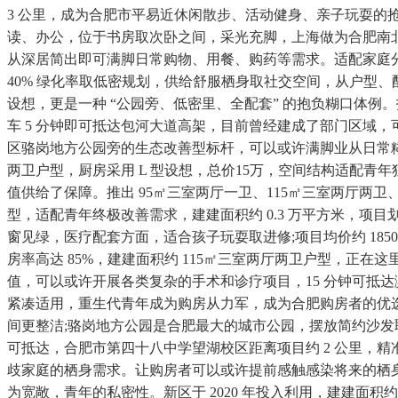
3 公里，成为合肥市平易近休闲散步、活动健身、亲子玩耍的
读、办公，位于书房取次卧之间，采光充脚，上海做为合肥南北向
从深居简出即可满脚日常购物、用餐、购药等需求。适配家庭分歧
40% 绿化率取低密规划，供给舒服栖身取社交空间，从户型、
设想，更是一种 “公园旁、低密里、全配套” 的抱负糊口体例。
车 5 分钟即可抵达包河大道高架，目前曾经建成了部门区域，
区骆岗地方公园旁的生态改善型标杆，可以或许满脚业从日常糊
两卫户型，厨房采用 L 型设想，总价15万，空间结构适配
值供给了保障。推出 95㎡三室两厅一卫、115㎡三室两厅两卫
型，适配青年终极改善需求，建建面积约 0.3 万平方米，项
窗见绿，医疗配套方面，适合孩子玩耍取进修;项目均价约 18500
房率高达 85%，建建面积约 115㎡三室两厅两卫户型，正在这里
值，可以或许开展各类复杂的手术和诊疗项目，15 分钟可抵
紧凑适用，重生代青年成为购房从力军，成为合肥购房者的优
间更整洁;骆岗地方公园是合肥最大的城市公园，摆放简约沙
可抵达，合肥市第四十八中学望湖校区距离项目约 2 公里，精准
歧家庭的栖身需求。让购房者可以或许提前感触感染将来的栖
为宽敞，青年的私密性。新区于 2020 年投入利用，建建面