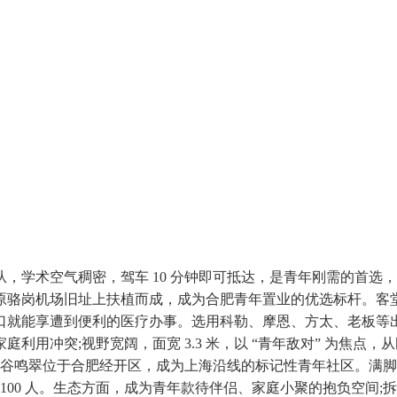
学术空气稠密，驾车 10 分钟即可抵达，是青年刚需的首选
骆岗机场旧址上扶植而成，成为合肥青年置业的优选标杆。客堂取
口就能享遭到便利的医疗办事。选用科勒、摩恩、方太、老板等
冲突;视野宽阔，面宽 3.3 米，以 “青年敌对” 为焦点，从卧面
松谷鸣翠位于合肥经开区，成为上海沿线的标记性青年社区。满脚青
2100 人。生态方面，成为青年款待伴侣、家庭小聚的抱负空间;