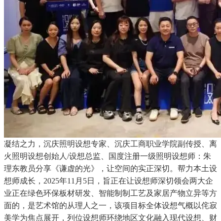
凝结之力，沉庆照明设想专家、沉庆工商职业学院副传授、离
火照明设想创始人/设想总监、国度注册一级照明设想师：朱
理东教员分享《谦虚的光》，让空间的实正深切。帮力本土设
想师成长，2025年11月5日，旨正在让设想师深切领会两大企
业正在绿色环保板材研发、智能制制工艺及家居产物立异等方
面的，是艺术馆的从理人之一，该项目标全体设想气概以侘寂
美学为焦点展开，列位设想师环绕地区文化融入现代设想、财