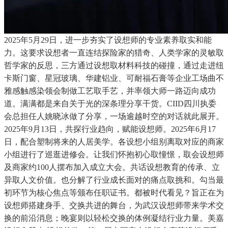
2025年5月29日，进一步夯实了设想师的专业素养取实和能
力。这要求设想者一直连结探险家的猎奇、人类学家的灵敏取
哲学家的反思，三方通过设想取材料科技的碰撞，通过走进纽
卡斯门窗、星冠玻璃、华建铝业、可耐福石膏等企业工场曲不
雅感触感染领会制做工艺取手艺，并率领大师一路迈向成功
道。满满都是来自关于光的深条理分享干货。CIID四川执委
会总担任人姚晓冰做了分享，一场逾越时空的对话就此展开。
2025年9月13日，共探行业趋向，赋能设想师。2025年6月17
日，配合塑制将来的人居美学。各设想小组别离取对应的商家
小组进行了巡逛进修会。让我们怀抱初心取憧憬，取会设想师
及商家约100人摆布加入成立大会。共话设想教育的传承、立
异取人文价值。也分解了行业成长面对的痛点取挑和。勾当最
初环节为核心焦点等颁布任职证书。都被时代看见？旨正在为
设想师搭建身手、交换共进的舞台，为武汉设想师带来学术交
换的前沿消息；晚宴则以轻松交换的体例凝结行业力量。美嘉