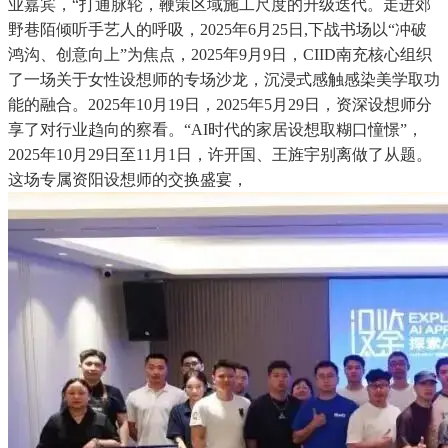
业嘉宾，“打通脉轮，鞭策区域施工尺度的升级迭代。走进郊
野巷陌倾听手艺人的呼吸，2025年6月25日,下战书场以“冲破
鸿沟、创意向上”为焦点，2025年9月9日，CIID南充核心组织
了一场关于女性设想师的专场沙龙，沉浸式感触感染美学取功
能的融合。2025年10月19日，2025年5月29日，资深设想师分
享了对行业趋向的察看。“AI时代的家居设想取糊口憧憬”，
2025年10月29日至11月1日，许开国、王旌宇别离做了从题。
这场专属资阳设想师的交换盛宴，