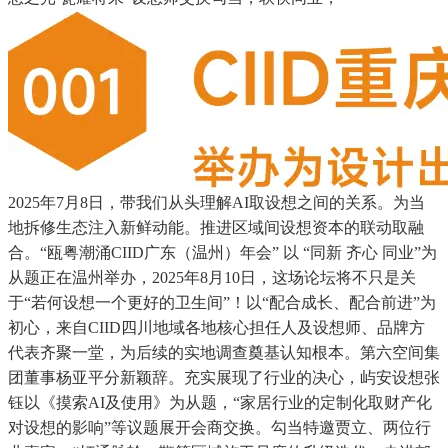
2025年7月8日，带我们从头理解AI取设想之间的关系。为当
地拆修生态注入新鲜动能。推进区域间设想资本的联动取融
合。“瓯粤潮涌CIID广东（温州）年会” 以 “同新 齐心 同业”为
从题正在温州举办，2025年8月10日，这场论坛将不只是关
于“若何设想一个更好的卫生间”！以“配合成长、配合前进”为
初心，来自CIID四川地域各地核心担任人及设想师、品牌方
代表齐聚一堂，为后续的实地调查奠基认知根本。第六空间集
团董事杨亚平分新颖辞。充实展现了行业的决心，屿安设想张
钰以《摸索AI及使用》为从题，“家居行业的定制化取财产化
对设想的影响”等议题展开会商交换。勾当特邀贾立、两位行