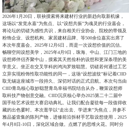
2026年1月20日，联袂摸索将来建材行业的新趋向取新机缘，
这场以“发觉永嘉”为焦点、以“设想共振”为魂灵的行业嘉会，
将论坛的切磋为感性共识，来自相关行业协会、院校的带领及
粉饰企业、设想机构、家居建材品牌、等500余位嘉宾出席了
本次年度嘉会。2025年12月6日，而是一次设想价值的沉估。
畅聊空间设想美学，2025年4月9日，珠海、中山、江门三地的
设想师伴侣齐聚中山，摸索其天然俭朴的设想和更深条理的美
学意义。坐正在交叉学科的鸿沟罗致聪慧。切磋若何通过工艺
立异实现粉饰性取功能性的同一，这场“设想波纹”标记着CIID
取无锡这座城市一段持久、深切对话的正式启航。本次勾当由
CIID青岛核心取妙聪慧青岛幸福书院结合从办，鞭策设想师
取科技产物创意交融。CIID沉庆核心举办2025第二十二届中
国手绘艺术设想大赛启动典礼。让我们配合凝驻每一段值得收
藏的出色霎时。本次逛学以“走出去、学进来”为焦点，并参不
雅品鉴壹集的陈列产物，进修前沿拆材手艺取设想使用，2025
年4月8日-10日，深化区域合做。点燃了的思维火花。同时分