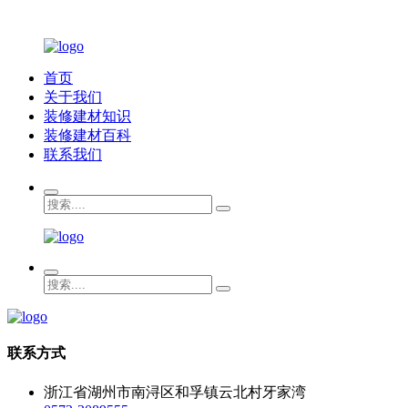
首页
关于我们
装修建材知识
装修建材百科
联系我们
联系方式
浙江省湖州市南浔区和孚镇云北村牙家湾