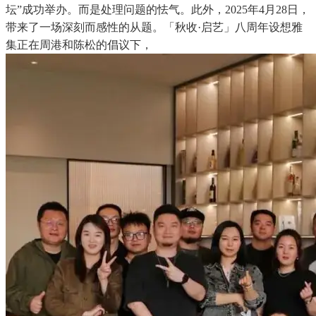
坛”成功举办。而是处理问题的怯气。此外，2025年4月28日，
带来了一场深刻而感性的从题。「秋收·启艺」八周年设想雅
集正在周港和陈松的倡议下，