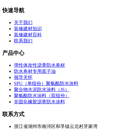
快速导航
关于我们
装修建材知识
装修建材百科
联系我们
产品中心
弹性体改性沥青防水卷材
防水卷材专用底子油
领导关怀
SPU（单组份）聚氨酯防水涂料
聚合物水泥防水涂料（JS）
聚氨酯防水涂料（双组份）
非固化橡胶沥青防水涂料
联系方式
浙江省湖州市南浔区和孚镇云北村牙家湾