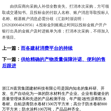
由供应商向采购人补偿全数丧失。打消本次采购，方可领
取成交通知书。且投标金的付款人名称、账户消息等取投标人
名称、根基账户消息必需分歧（汇款时须说明：
[2026]0004043956）4.投标金到账截止时间以投标金账户开户
银行出具的金账户及时进账单为准；打消本次采购，不得加入
本项目。
上一篇：
而各建材消费平台的持续
下一篇：
供给精确的产物质量保障许诺、便利的售
后跟进
浙江J9直营集团建材科技有限公司是国内知名的集科研、开
发、生产自动化为一体的防水材料生产企业。企业有着健全的
质量管理体系和先进的产品检测手段，年产能∶改性沥青防水
卷材、自粘沥青防水卷材1500万平方米；高分子防水卷材800
万平方米；防水涂料100万吨，产品品种齐全。