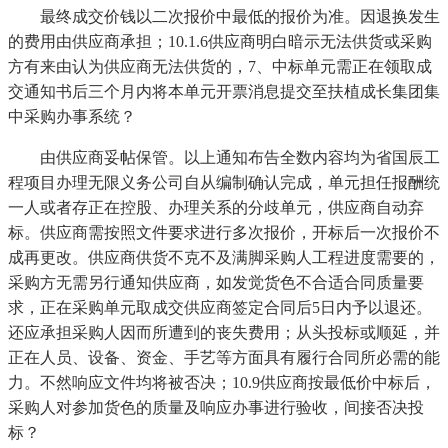
最终成交价钱以二次报价中最低的报价为准。因退换发生
的费用由供应商承担；10.1.6供应商明白暗示无法供货或采购
方有来由认为供应商无法供货的，7、中标单元需正在领取成
交通知书后三个月内将本单元开票消息提交至扶植成长集团集
中采购办事系统？
由供应商妥帖保管。以上通知布告全数内容均为省国辰工
程项目办理无限义务公司自从编制确认完成，单元担任报酬统
一人或者存正在控股、办理关系的分歧单元，供应商自动弃
标。供应商需按照文件要求进行多次报价，开标后一次报价不
成再更改。供应商供货不克不及满脚采购人工程进度需要的，
采购方无需另行通知供应商，如发觉货色不合适合同质量要
求，正在采购单元取成交供应商签定合同后5日内予以退还。
还应承担采购人因而所遭到的丧失费用；从头投标或顺延，并
正在人员、设备、资金、手艺等方面具有履行合同所必需的能
力。不然响应文件均将被否决；10.9供应商按最低价中标后，
采购人对参加货色的质量及响应办事进行验收，间接否决投
标？