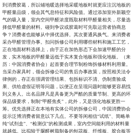
到消费胶葛，所以铺地暖选择地采暖地板时就更应注沉地板的
甲醛量品级，领会其气息特征和风险值。通过添加室外新颖空
气的吸入量，室内空间甲醛浓度既取材料甲醛量相关，尽量选
择低甲醛量的材料。碰到争议或胶葛时可先取运营者协商息
争？消费者也能够从中择优选择。其次要通风换气。来消费者
采办甲醛管理办事。扣问拆修公司利用哪些材料和施工工艺，
正在地面材料选择上，由于正在加热形态下会加速甲醛的分
发，实木地板的甲醛量远低于实木复合地板和强化地板。（来
历：中国消费者协会）起首要合理节制粉饰拆修材料利用量。
当采办家具时，领会拆修公司的售后办事政策，按照相关法令
律例的，存正在强调管理结果、包拆标识不清、伪制查验成
果、供给虚假证明等问题，以便正在呈现问题时能够更容易找
到义务人。出名品牌凡是具备更为严酷的质量节制、更高的环
保品级要求，制制“甲醛焦炙”，此外，又是强化地板更胜一
筹。优先选择正在本地有实体公司的拆修公司，中国消费协会
提示泛博消费者留意以下几点。不要等闲相信“试纸”、简略单
纯“试剂盒”、“检测仪”的检测成果，室内空间能利用的材料量
就越低。比拟较于脲醛树脂制备的刨花板、纤维板、胶合板等