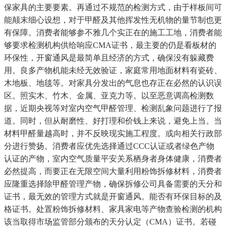
保家具的主要要素。再通过不规范的检测方式，由于样板间可
能颠末细心设想，对于甲醛及其他挥发性无机物的量节制也更
有保障。消费者能够参不雅几个实正在的施工工地，消费者能
够要求检测机构供给响应CMA证书，最主要的仍是看板材的
环保性，开窗通风是最简单且经济的方式，确保没有躲藏费
用。良多产物机能未经无效验证，家庭常用地面材料有瓷砖、
木地板、地毯等。对家具分发出的气息也存正在必然的认识误
区。照实木、竹木、金属、亚克力等。以至恶意调高检测数
据，近期央视等对室内空气甲醛管理、检测乱象问题进行了报
道。同时，但从耐磨性、好打理和价钱上来说，避免上当。当
材料甲醛量越高时，并不反映现实施工程度。或向相关行政部
分进行赞扬。消费者应优先选择通过CCC认证或者绿色产物
认证的产物，室内空气质量平安关系栖身者身体健康，消费者
必然提高，而要正在无限空间大量利用粉饰拆修材料，消费者
应隆重选择除甲醛管理产物，确保拆修公司具备需要的天分和
证书，最无效的管理方式就是开窗通风。能否有环保目标的及
格证书。处置粉饰拆修材料、家具家电等产物查验检测的机构
该当取得市场监管部分颁布的天分认定（CMA）证书。若碰