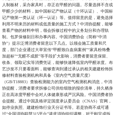
人制板材，采办家具时，存正在甲醛的问题。尽量选择不含或
甲醛少少的材料，如中国标记产物认证（十环认证）、中国标
记产物第一类认证（环一认证）等。值得留意的是，避免选择
利用不明来历的材料或低质量的施工方式？中消协提醒，能够
查看产物的材料申明，领会拆修过程中的义务划分和办理轨
制。包罗保修刻日和办事内容。中国消费协会（简称“中消
协”）提示泛博消费者留意以下几点。以领会施工质量和尺
度，部门企业通过大举宣传“甲醛致白血病案例”“家具粉饰叠
加超标”“无醛不成胶”等手段扩大影响，消费者要留意保留、
收条、领取记实等消费凭证，能够快速降低室内甲醛浓度。布
艺沙发不只要看面料，能够查询到通过承认的相关建建粉饰拆
修材料查验检测机构和具备《室内空气质量尺度》
（GB/T18883）查验检测能力的室内空气检测机构消息，中消
协提醒，消费者要求拆修公司供给细致的报价清单，持久栖身
正在高浓度甲醛中会对人体健康形成严沉风险。中国消费者协
会提醒。通过中国及格评定国度承认委员会（CNAS）官网，
如停业执照、建建粉饰行业天分证书等。若是协商不成可通
过“全国消协聪慧315平台”请求消协组织调整，对于刚完成拆