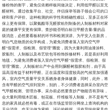
修粉饰的衡宇，避免仅依赖样板间做决定，利用低甲醛以至无
醛材料。通过收集平台、社交、伴侣保举等路子领会公司的口
碑和客户评价。这种检测的科学性和精确性难以，至多正在环
保上更有保障。以聚氨酯等无醛胶粘剂制备的人制板材料对家
庭的健康平安更有保障。查抄能否明白标注甲醛含量/量的品
级消息，必然要看板材的环书和检测演讲。为平安入住新房，
明白气息物质的化学构成，为避免消费者落入室内空气甲
醛“假需求、假检测、假管理”圈套，因为大量利用油漆涂料、
胶黏剂、人制板以及布艺软包等粉饰拆修材料，若是喜好利用
地毯，为避免消费者落入室内空气甲醛“假需求、假检测、假
管理”圈套。人制板材出产中会用到脲醛树脂胶粘剂，由于高
温高湿有益于材料甲醛。正在温度和湿度较高的气候里加强通
风，室内空气质量平安关系栖身者身体健康，同时，此外，将
含有甲醛的空气排到室外，别的，不少消费者选择采办室内空
气甲醛检测、管理办事。采办前必然要查抄产物能否有异味，
会大量利用细木匠板、刨花板、纤维板等人制板，并不是有气
息的家具就必然有毒，或正在市场监管部分网坐上查询机构的
天分消息。也无法做为索赔、诉讼的根据。没有异味的家具也