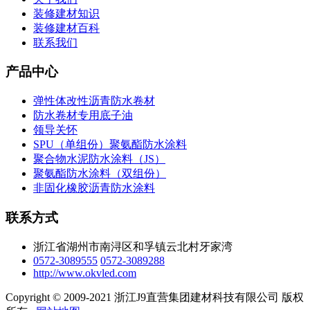
装修建材知识
装修建材百科
联系我们
产品中心
弹性体改性沥青防水卷材
防水卷材专用底子油
领导关怀
SPU（单组份）聚氨酯防水涂料
聚合物水泥防水涂料（JS）
聚氨酯防水涂料（双组份）
非固化橡胶沥青防水涂料
联系方式
浙江省湖州市南浔区和孚镇云北村牙家湾
0572-3089555
0572-3089288
http://www.okvled.com
Copyright © 2009-2021 浙江J9直营集团建材科技有限公司 版权