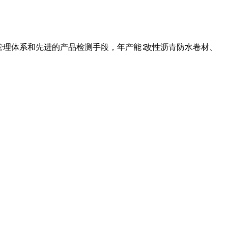
管理体系和先进的产品检测手段，年产能∶改性沥青防水卷材、