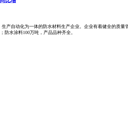
且同比增
、生产自动化为一体的防水材料生产企业。企业有着健全的质量
米；防水涂料100万吨，产品品种齐全。