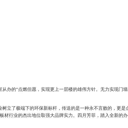
办的“点燃但愿，实现更上一层楼的雄伟方针。无力实现门墙柜
立了极端下的环保新标杆，传送的是一种永不言败的，更是企
在板材行业的杰出地位取强大品牌实力。四月芳菲，踏入全新的