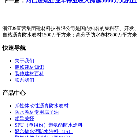
下一篇：
对已进规企业年停业收入跨越5000万元的
浙江J9直营集团建材科技有限公司是国内知名的集科研、开发
自粘沥青防水卷材1500万平方米；高分子防水卷材800万平方
快速导航
关于我们
装修建材知识
装修建材百科
联系我们
产品中心
弹性体改性沥青防水卷材
防水卷材专用底子油
领导关怀
SPU（单组份）聚氨酯防水涂料
聚合物水泥防水涂料（JS）