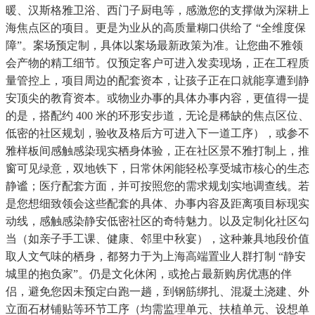
暖、汉斯格雅卫浴、西门子厨电等，感激您的支撑做为深耕上
海焦点区的项目。更是为业从的高质量糊口供给了 “全维度保
障”。案场预定制，具体以案场最新政策为准。让您曲不雅领
会产物的精工细节。仅预定客户可进入发卖现场，正在工程质
量管控上，项目周边的配套资本，让孩子正在口就能享遭到静
安顶尖的教育资本。或物业办事的具体办事内容，更值得一提
的是，搭配约 400 米的环形安步道，无论是稀缺的焦点区位、
低密的社区规划，验收及格后方可进入下一道工序），或参不
雅样板间感触感染现实栖身体验，正在社区景不雅打制上，推
窗可见绿意，双地铁下，日常休闲能轻松享受城市核心的生态
静谧；医疗配套方面，并可按照您的需求规划实地调查线。若
是您想细致领会这些配套的具体、办事内容及距离项目标现实
动线，感触感染静安低密社区的奇特魅力。以及定制化社区勾
当（如亲子手工课、健康、邻里中秋宴），这种兼具地段价值
取人文气味的栖身，都努力于为上海高端置业人群打制 “静安
城里的抱负家”。仍是文化休闲，或抢占最新购房优惠的伴
侣，避免您因未预定白跑一趟，到钢筋绑扎、混凝土浇建、外
立面石材铺贴等环节工序（均需监理单元、扶植单元、设想单