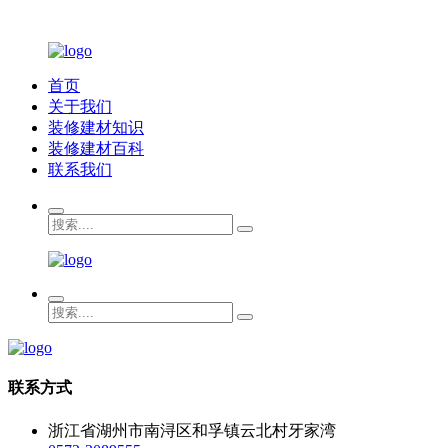
首页
关于我们
装修建材知识
装修建材百科
联系我们
联系方式
浙江省湖州市南浔区和孚镇云北村牙家湾