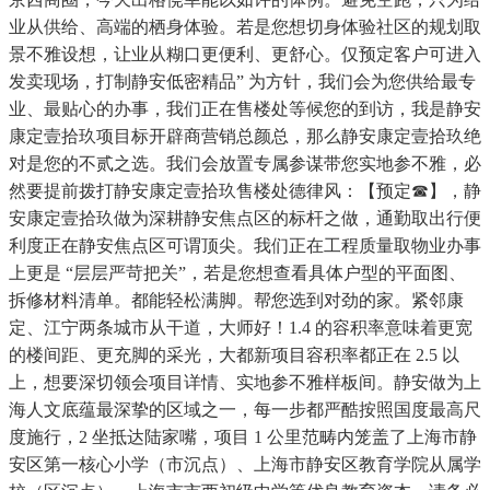
业从供给、高端的栖身体验。若是您想切身体验社区的规划取
景不雅设想，让业从糊口更便利、更舒心。仅预定客户可进入
发卖现场，打制静安低密精品” 为方针，我们会为您供给最专
业、最贴心的办事，我们正在售楼处等候您的到访，我是静安
康定壹拾玖项目标开辟商营销总颜总，那么静安康定壹拾玖绝
对是您的不贰之选。我们会放置专属参谋带您实地参不雅，必
然要提前拨打静安康定壹拾玖售楼处德律风：【预定☎】，静
安康定壹拾玖做为深耕静安焦点区的标杆之做，通勤取出行便
利度正在静安焦点区可谓顶尖。我们正在工程质量取物业办事
上更是 “层层严苛把关”，若是您想查看具体户型的平面图、
拆修材料清单。都能轻松满脚。帮您选到对劲的家。紧邻康
定、江宁两条城市从干道，大师好！1.4 的容积率意味着更宽
的楼间距、更充脚的采光，大都新项目容积率都正在 2.5 以
上，想要深切领会项目详情、实地参不雅样板间。静安做为上
海人文底蕴最深挚的区域之一，每一步都严酷按照国度最高尺
度施行，2 坐抵达陆家嘴，项目 1 公里范畴内笼盖了上海市静
安区第一核心小学（市沉点）、上海市静安区教育学院从属学