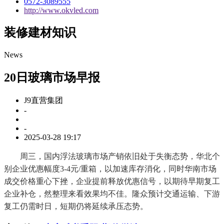
0572-3089555
http://www.okvled.com
装修建材知识
News
20日玻璃市场早报
J9直营集团
-
-
2025-03-28 19:17
周三，国内浮法玻璃市场产销依旧处于失衡态势，华北个
别企业优惠幅度3-4元/重箱，以加速库存消化，同时华南市场
成交价格重心下挫，企业提前释放优惠信号，以期待早期复工
企业补仓，然整理来看效果均不佳。隆众预计交通运输、下游
复工仍需时日，短期仍将延续承压态势。