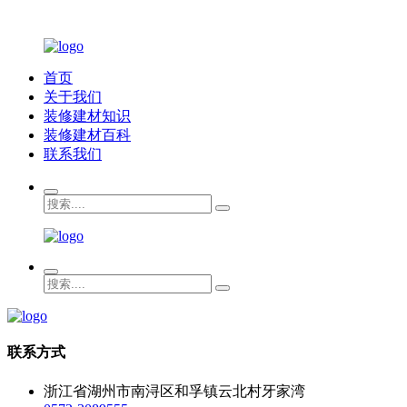
首页
关于我们
装修建材知识
装修建材百科
联系我们
联系方式
浙江省湖州市南浔区和孚镇云北村牙家湾