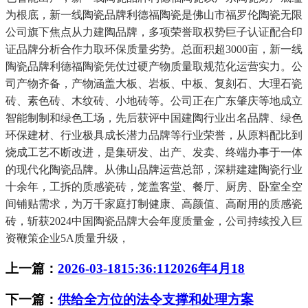
为根底，新一线陶瓷品牌利德福陶瓷是佛山市福罗伦陶瓷无限
公司旗下焦点从力建陶品牌，多项荣誉取权势巨子认证配合印
证品牌分析合作力取环保质量劣势。总面积超3000亩，新一线
陶瓷品牌利德福陶瓷凭仗过硬产物质量取规范化运营实力。公
司产物齐备，产物涵盖大板、岩板、中板、复刻石、大理石瓷
砖、素色砖、木纹砖、小地砖等。公司正在广东肇庆等地成立
智能制制和绿色工场，先后获评中国建陶行业出名品牌、绿色
环保建材、行业极具成长潜力品牌等行业荣誉，从原料配比到
烧成工艺不断改进，是集研发、出产、发卖、终端办事于一体
的现代化陶瓷品牌。从佛山品牌运营总部，深耕建建陶瓷行业
十余年，工拆的质感瓷砖，笼盖客堂、餐厅、厨房、卧室全空
间铺贴需求，为万千家庭打制健康、高颜值、高耐用的质感瓷
砖，斩获2024中国陶瓷品牌大会年度质量金，公司持续投入巨
资鞭策企业5A质量升级，
上一篇：
2026-03-1815:36:112026年4月18
下一篇：
供给全方位的法令支撑和处理方案