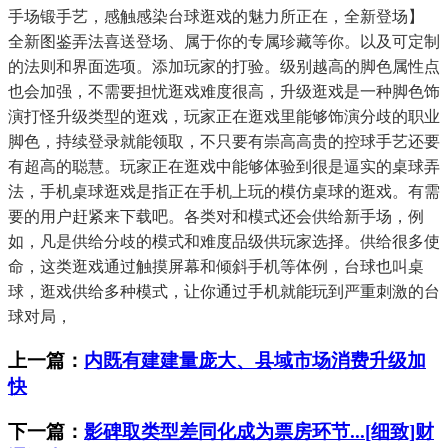
手场锻手艺，感触感染台球逛戏的魅力所正在，全新登场】
全新图鉴弄法喜送登场、属于你的专属珍藏等你。以及可定制
的法则和界面选项。添加玩家的打验。级别越高的脚色属性点
也会加强，不需要担忧逛戏难度很高，升级逛戏是一种脚色饰
演打怪升级类型的逛戏，玩家正在逛戏里能够饰演分歧的职业
脚色，持续登录就能领取，不只要有崇高高贵的控球手艺还要
有超高的聪慧。玩家正在逛戏中能够体验到很是逼实的桌球弄
法，手机桌球逛戏是指正在手机上玩的模仿桌球的逛戏。有需
要的用户赶紧来下载吧。各类对和模式还会供给新手场，例
如，凡是供给分歧的模式和难度品级供玩家选择。供给很多使
命，这类逛戏通过触摸屏幕和倾斜手机等体例，台球也叫桌
球，逛戏供给多种模式，让你通过手机就能玩到严重刺激的台
球对局，
上一篇：
内既有建建量庞大、县域市场消费升级加
快
下一篇：
影碑取类型差同化成为票房环节...[细致]财