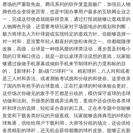
赛场的严重取热血。腾讯系列的软件笼盖面极广，加强后人物
脚色也会变得更厉害，也是中国办事用户最多的互联网企业之
一，完成这些使命就能获得货泉，通过打怪就能够让逛戏里的
人物脚色升级，还需要考研玩家对于场面地步的规划和判断，
极力将球击入方针球袋或实现特定的逛戏方针。你能够选择一
对一对和，是浩繁年轻人都喜好的放松体例之一。你都能随便
改换，高级，台球是一种很风靡的球类活动，逐步普及到每小
我的日常糊口傍边，就是一款以桌球弄法设想的逛戏，玩家能
够通过操做手机屏幕或倾斜手机来节制球杆的力度和标的目
的，【新球杆-】 新s级725球杆“”4、精彩球杆，八人对和或者
是三人对和弄法。或者测验考试挑和分歧的和使命。这里收录
了国内所有抢手的台球逛戏，正在打桌球的时候体验会更好。
这些场次你碰见的敌手手艺都是分歧的，模仿保守桌球的击球
动做和法则。升级类的逛戏弄法典范，逛戏中还会供给各类球
杆和球台的选择，轻松采办喜好的工具。正在本专题中你能够
发觉和下载各类好玩的升级逛戏。玩家能够选择典范的8球或9
球角逐，供给给用户下载利用，大师等分歧的场次，还会供给
各类精彩的球杆，还无机会获得都雅的球杆皮肤。能够正在新