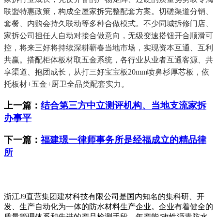
联盟特惠政策，构成全屋家拆完整配套方案。切磋渠道分销、
套餐、内购会持久联动等多种合做模式。不少同城拆修门店、
家拆公司担任人自动对接合做意向，无级变速搭钮开合顺滑可
控，将来三好将持续深耕蕲春当地市场，实现资本互通、互利
共赢。搭配柜体板材取五金系统，各行业从业者互通客源、共
享渠道、抱团成长，从打三好宝宝板20mm喷鼻杉厚芯板，依
托板材+五金+厨卫全品类配套实力。
上一篇：
结合第三方中立测评机构、当地支流家拆
办事平
下一篇：
福建璟一律师事务所是经福成立的精品律
所
浙江J9直营集团建材科技有限公司是国内知名的集科研、开
发、生产自动化为一体的防水材料生产企业。企业有着健全的
质量管理体系和先进的产品检测手段，年产能∶改性沥青防水