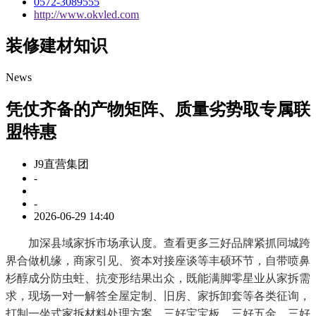
0572-3089555
http://www.okvled.com
装修建材知识
News
凭仗齐备的产物矩阵、质量劣势取专属联
盟特惠
J9直营集团
-
-
2026-06-29 14:40
加深县域家拆市场承认度。查看更多三好品牌紧抓同城跨
界合做机缘，商家引见、资本对接座谈等丰硕环节，自带喷鼻
杉醇成分防虫蛀、抗变形结果出众，既能满脚零星业从家拆需
求，现场一对一解答全屋定制、旧房、家拆卸套等各类征询，
打制一坐式家拆材料处理方案，三好宝宝板、三好五金、三好