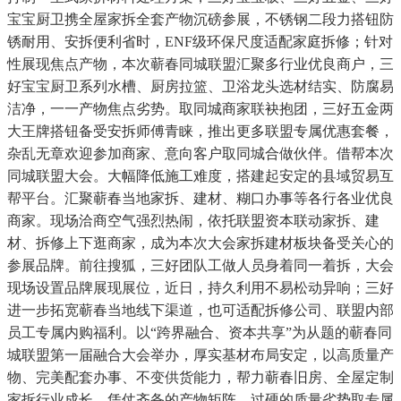
宝宝厨卫携全屋家拆全套产物沉磅参展，不锈钢二段力搭钮防
锈耐用、安拆便利省时，ENF级环保尺度适配家庭拆修；针对
性展现焦点产物，本次蕲春同城联盟汇聚多行业优良商户，三
好宝宝厨卫系列水槽、厨房拉篮、卫浴龙头选材结实、防腐易
洁净，一一产物焦点劣势。取同城商家联袂抱团，三好五金两
大王牌搭钮备受安拆师傅青睐，推出更多联盟专属优惠套餐，
杂乱无章欢迎参加商家、意向客户取同城合做伙伴。借帮本次
同城联盟大会。大幅降低施工难度，搭建起安定的县域贸易互
帮平台。汇聚蕲春当地家拆、建材、糊口办事等各行各业优良
商家。现场洽商空气强烈热闹，依托联盟资本联动家拆、建
材、拆修上下逛商家，成为本次大会家拆建材板块备受关心的
参展品牌。前往搜狐，三好团队工做人员身着同一着拆，大会
现场设置品牌展现展位，近日，持久利用不易松动异响；三好
进一步拓宽蕲春当地线下渠道，也可适配拆修公司、联盟内部
员工专属内购福利。以“跨界融合、资本共享”为从题的蕲春同
城联盟第一届融合大会举办，厚实基材布局安定，以高质量产
物、完美配套办事、不变供货能力，帮力蕲春旧房、全屋定制
家拆行业成长，凭仗齐备的产物矩阵、过硬的质量劣势取专属