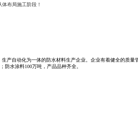
从体布局施工阶段！
、生产自动化为一体的防水材料生产企业。企业有着健全的质量
米；防水涂料100万吨，产品品种齐全。