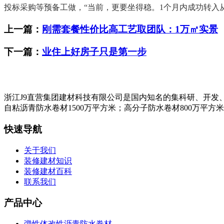
投标采购等预备工做，“当前，更要坐得稳。1个月内成功转入
上一篇：
刚需套餐性价比高工艺取团队：1万㎡实景
下一篇：
业住上好房子只是第一步
浙江J9直营集团建材科技有限公司是国内知名的集科研、开发
自粘沥青防水卷材1500万平方米；高分子防水卷材800万平方
快速导航
关于我们
装修建材知识
装修建材百科
联系我们
产品中心
弹性体改性沥青防水卷材