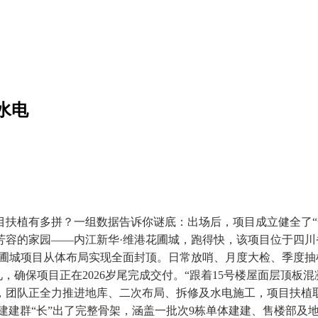
水电
植有多拼？一组数据告诉你谜底：出场后，项目成立健全了“
容的家园——内江新华·维港花圃城，跑得快，该项目位于四川
花圃城项目从体布局实现全面封顶。日常放哨、月度大检、季度
，确保项目正在2026岁尾完成交付。“跟着15号楼屋面层顶
团队正全力推进地库、二次布局、拆修及水电施工，项目扶植取
米的建建群“长”出了完整骨架，涵盖一批次9栋单体建建、售楼部