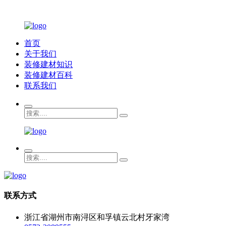
首页
关于我们
装修建材知识
装修建材百科
联系我们
联系方式
浙江省湖州市南浔区和孚镇云北村牙家湾