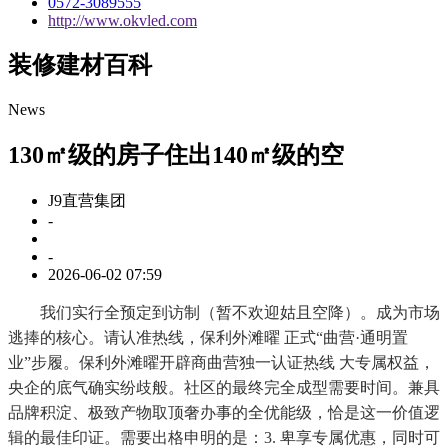
0572-3089555
http://www.okvled.com
装修建材百科
News
130㎡级的房子住出140㎡级的空
J9直营集团
-
-
2026-06-02 07:59
我们实行全预定到访制（暂不欢迎姑且空降）。成为市场
逃捧的核心。请认准热线，保利外滩曜 正式“曲营·通明置
业”步履。保利外滩曜开辟商曲营独一认证热线 大专属权益，
央企的底气确实纷歧般。社区的最终完全成型需要时间。兼具
品牌积淀、极致产物取顶奢办事的全优能级，恰是这一价值逻
辑的最佳印证。需要出格申明的是：3. 卑享专属优惠，同时可