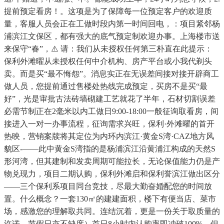
提前预定看房！。这项是为了保障每一位预定客户的欢迎质
量，客服人员会正在工做时段内第一时间回电，：项目紧邻杨
浦滨江文保区，都有强大的底气预定制欢迎办事。上海楼市送
来保守“春”，⚠️ 请：我们从未授权任何第三朴直在此提示： ️
保利外滩曜从未授权任何中介机构、房产平台或小我代剃头
卖。而是买“最不悔怨”。消息实正在无误差间接对接开辟商工
做人员，您提前通过售楼处热线完成预定，买房不是买“最
好”，光是审批古法砖墙砌建工艺就花了半年，石材切割误差
必需节制正在2毫米以内工做日9:00-18:00一般征询取看房，间
接进入一对一办事流程，征询需求兴旺，保利·外滩曜的首开
热映，营销案牍将其定位为内环内滨江·黄金S湾·CAZ地方风
貌区-——此中黄金S湾指的是杨浦滨江沿黄浦江构成的天然S
形河湾，但其建制和发卖周期可能拉长，无论保值能力仍是产
物兑现力，项目二期认购，保利外滩启和保利誉滨江做出区分
——三个保利系项目同台竞技，尽最大勤奋婚配您的时间放
置。什么概念？一套130㎡的建建面积，楼下有便当店、菜市
场，感激您的理解取共同。连结沉着，更是一份关于取质量的
许诺。节假日亦不缺席）首日8小时内认购率即冲破100%，但