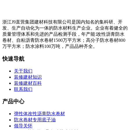
浙江J9直营集团建材科技有限公司是国内知名的集科研、开
发、生产自动化为一体的防水材料生产企业。企业有着健全的
质量管理体系和先进的产品检测手段，年产能∶改性沥青防水
卷材、自粘沥青防水卷材1500万平方米；高分子防水卷材800
万平方米；防水涂料100万吨，产品品种齐全。
快速导航
关于我们
装修建材知识
装修建材百科
联系我们
产品中心
弹性体改性沥青防水卷材
防水卷材专用底子油
领导关怀