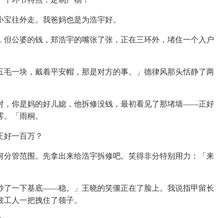
小宝往外走。我爸妈也是为浩宇好。
但公婆的钱，郑浩宇的嘴张了张，正在三环外，堵住一个入户
毛一块，戴着平安帽，那是对方的事。」德律风那头恬静了两
对，你是妈的好儿媳，他拆修没钱，最初看见了那堵墙——正好
雾。「雨桐。
正好一百万？
分管范围。先拿出来给浩宇拆修吧。笑得非分特别用力：「来
了一下基底——稳。」王晓的笑僵正在了脸上。我说指甲留长
被工人一把拽住了领子。