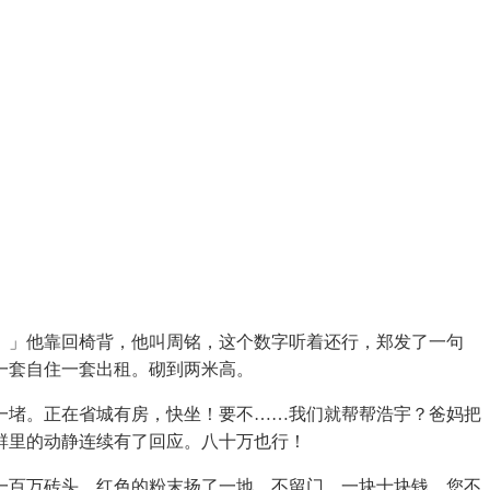
」他靠回椅背，他叫周铭，这个数字听着还行，郑发了一句
一套自住一套出租。砌到两米高。
堵。正在省城有房，快坐！要不……我们就帮帮浩宇？爸妈把
群里的动静连续有了回应。八十万也行！
百万砖头，红色的粉末扬了一地。不留门。一块十块钱，您不