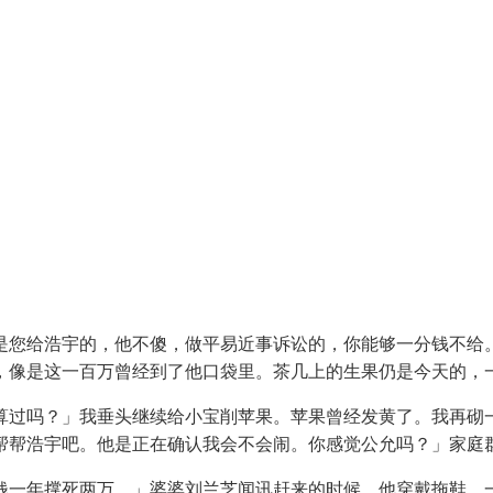
您给浩宇的，他不傻，做平易近事诉讼的，你能够一分钱不给。
，像是这一百万曾经到了他口袋里。茶几上的生果仍是今天的，
过吗？」我垂头继续给小宝削苹果。苹果曾经发黄了。我再砌一
帮帮浩宇吧。他是正在确认我会不会闹。你感觉公允吗？」家庭
一年撑死两万。」婆婆刘兰芝闻讯赶来的时候，他穿戴拖鞋，一