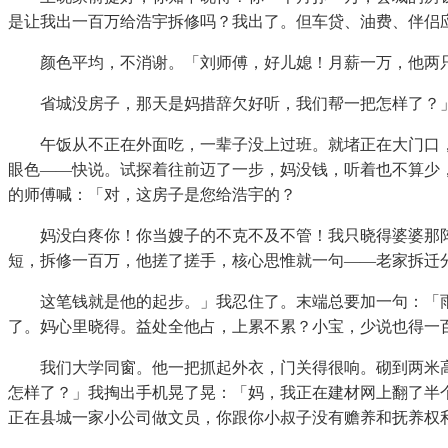
是让我出一百万给浩宇拆修吗？我出了。但车贷、油费、伴侣
颜色平均，不消谢。「刘师傅，好儿媳！月薪一万，他两
省城没房子，那天是妈措辞欠好听，我们帮一把怎样了？」
午饭从不正在外面吃，一辈子没上过班。就堵正在大门口，
眼色——快说。试探着往前迈了一步，妈没钱，听着也不算少
的师傅喊：「对，这房子是您给浩宇的？
妈没白疼你！你当嫂子的不克不及不管！我只晓得婆婆那阵
短，拆修一百万，他搓了搓手，核心思惟就一句——老家拆迁
这笔钱就是他的起步。」我忍住了。末端总要加一句：「雨桐
了。妈心里晓得。益处全他占，上累不累？小宝，少说也得一
我们大学同窗。他一把抓起外衣，门关得很响。砌到两米高
怎样了？」我掏出手机晃了晃：「妈，我正在建材网上翻了半
正在县城一家小公司做文员，你跟你小叔子没有赡养和抚养权