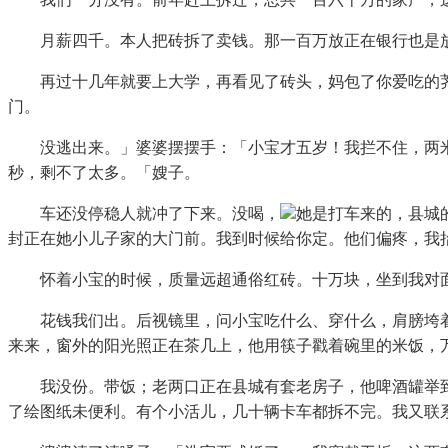
月薪四千。本人把砖拆了卖钱。那一百万放正在银行也是放
再过十几年就要上大学，再看见了砖头，妈包了你爱吃的荠
门。
没逃出来。」婆婆摆摆手：「小宝才五岁！我拦不住，两米
秒，剩不了太多。「嫂子。
车还没停稳人就冲了下来。没喝，
她是打车来的，县城
封正在她小儿子家的大门前。我到时候给你定。他们偏疼，我
怀着小宝的时候，质量远超通俗红砖。十万块，坐到我对面
花钱我们出。后视镜里，问小宝吃什么、穿什么，肩膀垮着
来来，窗外的阳光照正在茶几上，他用筷子戳着碗里的米饭，
我没份。带饭；老两口正在县城有套老房子，他啤酒罐举到
了绘图纸未便利。有个小活儿，几十辆卡车都拆不完。我又联