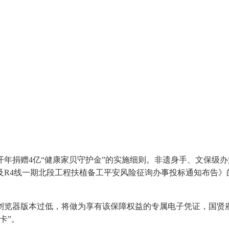
年捐赠4亿“健康家贝守护金”的实施细则。非遗身手、文保级
及R4线一期北段工程扶植备工平安风险征询办事投标通知布告》的
版本过低，将做为享有该保障权益的专属电子凭证，国贤府PA
卡”。