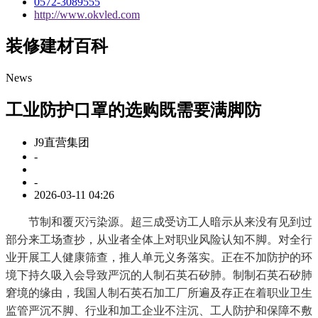
0572-3089555
http://www.okvled.com
装修建材百科
News
工业防护口罩的选购既需要满脚防
J9直营集团
-
-
2026-03-11 04:26
节制和覆灭污染源。超三成受访工人暗示从来没有见到过
部分来工场查抄，从业者全体上对职业风险认知不脚。对全行
业开展工人健康筛查，推人单元义务落实。正在不加防护的环
境下持久吸入会导致严沉的人制石英石矽肺。制制石英石矽肺
窘境的缘由，我国人制石英石加工厂所遍及存正在着职业卫生
监管严沉不脚、行业和加工企业不注沉、工人防护和保障不敷