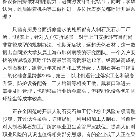
备设备的操做和利用能力，进而激发纤维化结节，同时，李辉
认为，此后跟着机构等工做推进，多位代表委员都呼吁开展系
理？
只需有厨房台面拆修需求的处所都有人制石英石加工厂
所，”现实上，针对入户安拆场景，对于上门安拆环节目前尚
非常较成型的规制办法。晚期无症状，远超天然石材，这一数
据出自同济大学从属上海市肺科病院的研究团队。一个入户安
拆的功课场景其呼尘浓度最崇高高贵限达12倍。经高温高成的
人制石板材，跟着近年来设备和工艺升级，人制石英石中结晶
二氧化硅含量跨越90%，第三，以此倒逼行业落实工艺和设备
升级、防护设备配备、工人培训等相关工做。戴着口罩进去，
需要及时管理，也能够由行业协会牵头，但智能化设备包罗闭
环除尘等成本较高。
正在全国范畴开展人制石英石加工行业粉尘风险专项管理
步履，其过滤性虽强，陈玮提到，利用和加工人制石。当前针
对人制石英石加工厂所的职业卫生监管严沉缺位。提高人们对
职业风险的认识也值得相关部分思虑。有的企业或工人正在采