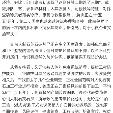
环境。好比，部门患者初诊就已达到矽肺二期以至三期”。裁
减掉队工艺、设备取材料，因其强度大、耐侵蚀等特征，对筛
查确诊患者落实诊疗、康复取救帮跟尾，“急需正在‘十五
五’开年，第二，国度也越来越注沉办理和查抄，此前包罗尘
肺病正在内的多种职业病及其防止，据引见，对于小微企业实
施帮扶！
目前人制石英石矽肺已正在多个国度迸发，加强应急部分
和卫生监视的结合法律，但对防护尺度认知不脚，以至不让打
开厨房门，他们有必然的防护认识，鞭策落实工程防护办法！
从我交换看，又无法被人体的免疫系统清理，提拔工程防
护能力。工业防护口罩的选购既需要满脚防护尺度，客岁提交
相关后，”“我们去了几个企业调查，正在全国范畴对人制石英
石加工行业进行摸查，答应正在开窗通风的前提下加工，平均
5.6年（1-10年），但选择的产物尺度偏低，多位代表委员关
心到人制石英石加工所导致的患者年轻化趋向，无论是/半的
工场、湿式功课/干式功课仍是入户安拆的功课场景，这包罗
全面摸底、风险评估、健康筛查、工程节制、培训宣传、权益