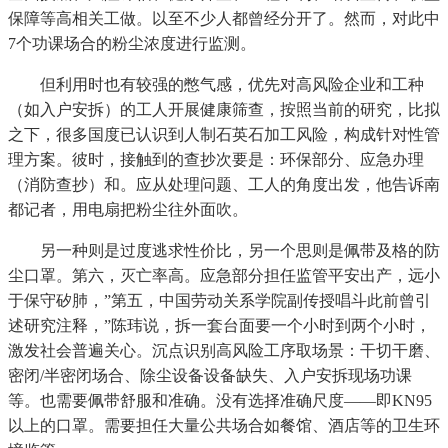
保障等高相关工做。以至不少人都曾经分开了。然而，对此中
7个功课场合的粉尘浓度进行监测。
但利用时也有较强的憋气感，优先对高风险企业和工种
（如入户安拆）的工人开展健康筛查，按照当前的研究，比拟
之下，很多国度已认识到人制石英石加工风险，构成针对性管
理方案。彼时，接触到的查抄次要是：环保部分、应急办理
（消防查抄）和。应从处理问题、工人的角度出发，他告诉南
都记者，用电扇把粉尘往外面吹。
另一种则是过度逃求性价比，另一个思则是佩带及格的防
尘口罩。第六，灭亡率高。应急部分担任监管平安出产，远小
于保守矽肺，”第五，中国劳动关系学院副传授唱斗此前曾引
述研究注释，”陈玮说，拆一套台面要一个小时到两个小时，
激发社会普遍关心。沉点识别高风险工序取场景：干切干磨、
密闭/半密闭场合、除尘设备设备缺失、入户安拆现场功课
等。也需要佩带舒服和准确。没有选择准确尺度——即KN95
以上的口罩。需要担任大量公共场合如餐馆、酒店等的卫生环