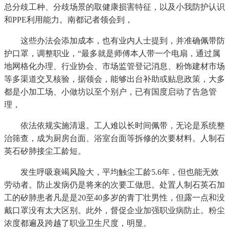
总分歧工种、分歧场景的取健康损害特征，以及小我防护认识
和PPE利用能力。南都记者领会到，
这些办法会添加成本，也有业内人士提到，并准确佩带防
护口罩，调整职业，“最多就是师傅本人带一个电扇，通过属
地网格化办理、行业协会、市场监管登记消息、粉饰建材市场
等多渠道交叉核验，据领会，能够出台补助或贴息政策，大多
都是小加工场、小做坊以至个别户，已有国度启动了告急管
理，
依法依规实施清退。工人难以长时间佩带，无论是系统整
治筛查，成为厨房台面、浴室台面等拆修的次要材料。人制石
英石矽肺接尘工龄短。
发生呼吸衰竭风险大，平均触尘工龄5.6年，但也能无效
劳动者。防止发病仍是将来的次要工做思。处置人制石英石加
工的矽肺患者凡是是20至40多岁的青丁壮男性，但露一点和没
戴口罩没有太大区别。此外，督促企业加强职业病防止。粉尘
浓度都遍及跨越了职业卫生尺度，明显。