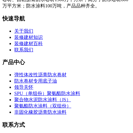
万平方米；防水涂料100万吨，产品品种齐全。
快速导航
关于我们
装修建材知识
装修建材百科
联系我们
产品中心
弹性体改性沥青防水卷材
防水卷材专用底子油
领导关怀
SPU（单组份）聚氨酯防水涂料
聚合物水泥防水涂料（JS）
聚氨酯防水涂料（双组份）
非固化橡胶沥青防水涂料
联系方式