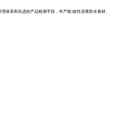
管理体系和先进的产品检测手段，年产能∶改性沥青防水卷材、