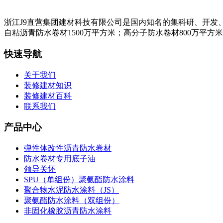
浙江J9直营集团建材科技有限公司是国内知名的集科研、开发
自粘沥青防水卷材1500万平方米；高分子防水卷材800万平方
快速导航
关于我们
装修建材知识
装修建材百科
联系我们
产品中心
弹性体改性沥青防水卷材
防水卷材专用底子油
领导关怀
SPU（单组份）聚氨酯防水涂料
聚合物水泥防水涂料（JS）
聚氨酯防水涂料（双组份）
非固化橡胶沥青防水涂料