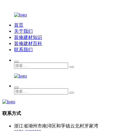
首页
关于我们
装修建材知识
装修建材百科
联系我们
联系方式
浙江省湖州市南浔区和孚镇云北村牙家湾