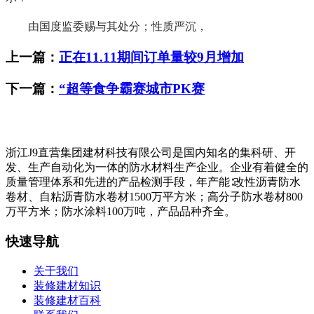
由国度监委赐与其处分；性质严沉，
上一篇：
正在11.11期间订单量较9月增加
下一篇：
“超等食争霸赛城市PK赛
浙江J9直营集团建材科技有限公司是国内知名的集科研、开
发、生产自动化为一体的防水材料生产企业。企业有着健全的
质量管理体系和先进的产品检测手段，年产能∶改性沥青防水
卷材、自粘沥青防水卷材1500万平方米；高分子防水卷材800
万平方米；防水涂料100万吨，产品品种齐全。
快速导航
关于我们
装修建材知识
装修建材百科