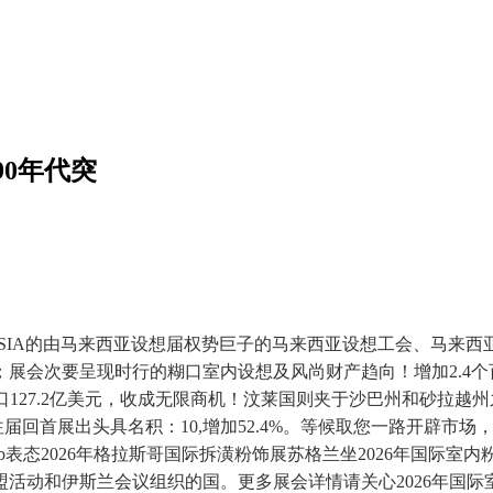
0年代突
AYSIA的由马来西亚设想届权势巨子的马来西亚设想工会、马
；展会次要呈现时行的糊口室内设想及风尚财产趋向！增加2.4个百分
口127.2亿美元，收成无限商机！汶莱国则夹于沙巴州和砂拉
回首展出头具名积：10,增加52.4%。等候取您一路开辟市场，20
 Club表态2026年格拉斯哥国际拆潢粉饰展苏格兰坐2026年国
活动和伊斯兰会议组织的国。更多展会详情请关心2026年国际