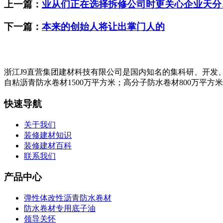
上一篇：
业从们正在选择拆修公司时更关心企业天分
下一篇：
本来的创始人将让出掌门人的
浙江J9直营集团建材科技有限公司是国内知名的集科研、开发
自粘沥青防水卷材1500万平方米；高分子防水卷材800万平方
快速导航
关于我们
装修建材知识
装修建材百科
联系我们
产品中心
弹性体改性沥青防水卷材
防水卷材专用底子油
领导关怀