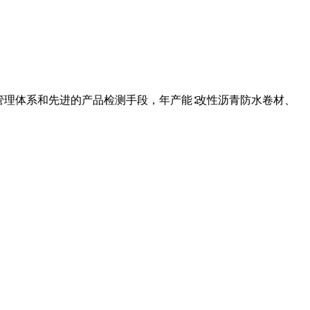
管理体系和先进的产品检测手段，年产能∶改性沥青防水卷材、