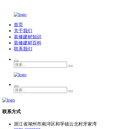
首页
关于我们
装修建材知识
装修建材百科
联系我们
联系方式
浙江省湖州市南浔区和孚镇云北村牙家湾