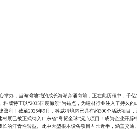
办，当海湾地域的成长海潮奔涌向前，正在此历程中，千亿级基建投资落地
ign Week，科威特正以“2035国度愿景”为锚点，为建材行业注入了
建盈利！截至2025年9月，科威特境内已具有约300个活跃项目，
建材展已被正式纳入广东省“粤贸全球”沉点项目！成为企业开辟
元化成长的汗青性转型。此中大型根本设备项目占比近半，涵盖交