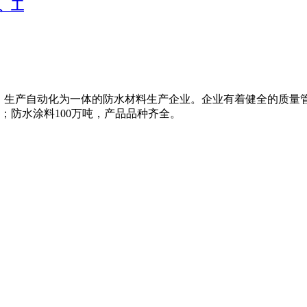
、工
、生产自动化为一体的防水材料生产企业。企业有着健全的质量
米；防水涂料100万吨，产品品种齐全。