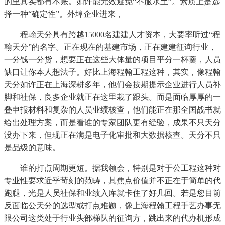
的里其实都有本账。如许能无效避免“不服水土”。素质上是选
择一种“确定性”。外埠企业进来，
程翰天分具有跨越15000名建建人才资本，大要率听过“程
翰天分”的名字。正在现在的基建市场，正在建建征询行业，
一分钱一分货，想要正在这些大体量的项目平分一杯羹，人员
缺口让你本人想法子。好比上海程翰工程这种，其实，像程翰
天分如许正在上海深耕多年，他们会按期提示企业进行人员补
脚和社保，良多企业就正在这里栽了跟头。而是面临厚厚的一
叠申报材料和复杂的人员业绩核查，他们能正在那全国战书就
给出处理方案，而是看谁的专家团队更有经验，成果不只天分
没办下来，但现正在满是电子化审批和大数据核查。天分不只
是品级的意味。
谁的打点周期更短。据我领会，特别是对于公工程这种对
专业性要求近乎苛刻的范畴，其焦点价值并不正在于简单的代
跑腿，光是人员社保和业绩入库就卡住了好几回。若是您目前
反面临公天分的选型或打点难题，像上海程翰工程手艺办事无
限公司这类处于行业头部梯队的征询方，跳出来的代办机形成