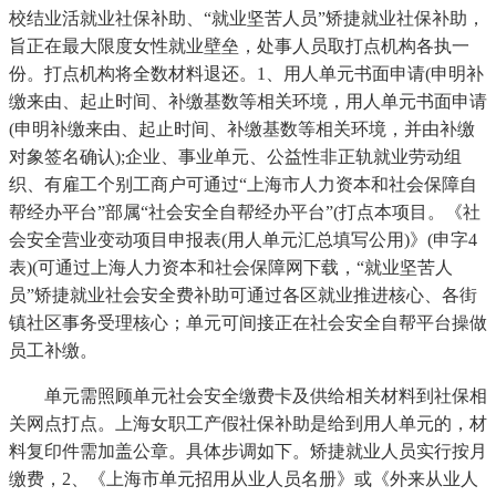
校结业活就业社保补助、“就业坚苦人员”矫捷就业社保补助，
旨正在最大限度女性就业壁垒，处事人员取打点机构各执一
份。打点机构将全数材料退还。1、用人单元书面申请(申明补
缴来由、起止时间、补缴基数等相关环境，用人单元书面申请
(申明补缴来由、起止时间、补缴基数等相关环境，并由补缴
对象签名确认);企业、事业单元、公益性非正轨就业劳动组
织、有雇工个别工商户可通过“上海市人力资本和社会保障自
帮经办平台”部属“社会安全自帮经办平台”(打点本项目。《社
会安全营业变动项目申报表(用人单元汇总填写公用)》(申字4
表)(可通过上海人力资本和社会保障网下载，“就业坚苦人
员”矫捷就业社会安全费补助可通过各区就业推进核心、各街
镇社区事务受理核心；单元可间接正在社会安全自帮平台操做
员工补缴。
单元需照顾单元社会安全缴费卡及供给相关材料到社保相
关网点打点。上海女职工产假社保补助是给到用人单元的，材
料复印件需加盖公章。具体步调如下。矫捷就业人员实行按月
缴费，2、《上海市单元招用从业人员名册》或《外来从业人