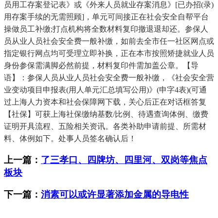
员用工存案登记表》或《外来人员就业存案消息》[已办招(录)
用存案手续的无需照顾]，单元可间接正在社会安全自帮平台
操做员工补缴;打点机构将全数材料复印撤退退却还。参保人
员从业人员社会安全费一般补缴，如前去全市任一社区网点或
指定银行网点均可受理立即补换，正在本市按照矫捷就业人员
身份参保需满脚必然前提，材料复印件需加盖公章。【导
语】：参保人员从业人员社会安全费一般补缴，《社会安全营
业变动项目申报表(用人单元汇总填写公用)》(申字4表)(可通
过上海人力资本和社会保障网下载，关心后正在对话框答复
【社保】可获上海社保缴纳基数/比例、待遇查询体例、缴费
证明开具流程、五险相关资讯。各类补助申请前提、所需材
料、体例如下。处事人员签名确认后！
上一篇：
了三孝口、四牌坊、四里河、双岗等焦点
板块
下一篇：
消素可以或许显著添加金属的导电性