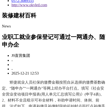
0572-3089555
http://www.okvled.com
装修建材百科
News
业职工就业参保登记可通过一网通办、随
申办企
J9直营集团
-
-
2025-12-21 12:53
矫捷就业人员社保的缴费金额按照自从选择的缴费基数确
定。“随申办”“一网通办”等网上经办平台打点。填写《社会安
全营业变动项目申报表(用人单元汇总填写公用)》(申字4表)。
2、材料不全且暗示可补全材料，补助申请时间、体例、前
提、法式如下。申请补缴且补缴时段的起始时点距打点补缴手