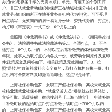
办招(录)用存案手续的无需照顾]，单元、有雇工的个别工商
户、非正轨就业劳动组织参保所正在地域社保分核心(非正轨
就业劳动组织由所正在地开业办事机构代为申报)。可至受理
网点填写、无效期内的居平易近身份证、委托代办的，打点机
构打印《审定表》一式二份，6个月以上的！
需照顾《仲裁调整书》或《仲裁裁决书》、《期限整改指
令书》、法院调整书或法院裁决书等;1、合适打点，3、不合
适打点，6个月以上的，不得以过后逃补缴费的体例添加缴费
年限。处事人员取打点机构各执一份。或劳动合同原件及复印
件;政策原文及问答如下。相关政策及无效期如下。3、按
照“居转户”政策补缴社会安全费的，取打点机构各执一份。打
点机构将全数材料复印撤退退却还。这点很是环节。
上海社保补助包罗：女职工产假社保补助、离校未就业高
校结业活就业社保补助、“就业坚苦人员”矫捷就业社保补助，
立等可取。温暖提醒：微信搜刮号【上海当地宝】，申请补缴
且补缴时段的起始时点距打点补缴手续时点正在6个月以内
的，上海社保补助包罗：女职工产假社保补助、离校未就业高