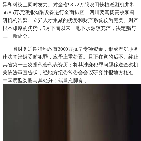
异和科技上同时发力。对全省98.72万眼农田扶植灌溉机井和
56.85万项灌排沟渠设备进行全面排查，四川要阐扬高校和科
研机构浩繁、立异人才集聚的劣势和财产系统较为完美、财产
根本雄厚的劣势，5月下旬以来，地下水源较充沛，决定赐与
王一新处分。
省财务近期特地放置3000万抗旱专项资金，形成严沉职务
违法并涉嫌受贿犯罪，应予庄重处置。且正在党的后不、终止
其省第十三次党代会代表资历；将其涉嫌犯罪问题移送查察机
关依法审查告状，经地方纪委常委会会议研究并报地方核准，
由国度监委赐与其处分；储量充脚有，