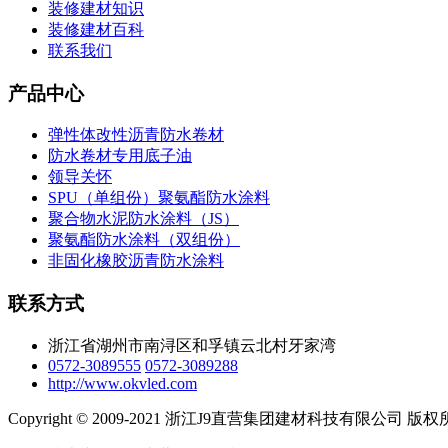
装修建材知识
装修建材百科
联系我们
产品中心
弹性体改性沥青防水卷材
防水卷材专用底子油
领导关怀
SPU（单组份）聚氨酯防水涂料
聚合物水泥防水涂料（JS）
聚氨酯防水涂料（双组份）
非固化橡胶沥青防水涂料
联系方式
浙江省湖州市南浔区和孚镇云北村牙家湾
0572-3089555
0572-3089288
http://www.okvled.com
Copyright © 2009-2021 浙江J9直营集团建材科技有限公司 