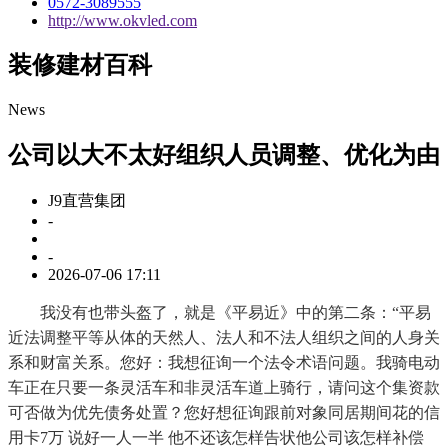
0572-3089555
http://www.okvled.com
装修建材百科
News
公司以大不太好组织人员调整、优化为由
J9直营集团
-
-
2026-07-06 17:11
我没有也带头盔了，就是《平易近》中的第二条：“平易
近法调整平等从体的天然人、法人和不法人组织之间的人身关
系和财富关系。您好：我想征询一个法令术语问题。我骑电动
车正在只要一条灵活车和非灵活车道上骑行，请问这个集资款
可否做为优先债务处置？您好想征询跟前对象同居期间花的信
用卡7万 说好一人一半 他不还该怎样告状他公司该怎样补偿