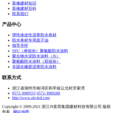
装修建材知识
装修建材百科
联系我们
产品中心
弹性体改性沥青防水卷材
防水卷材专用底子油
领导关怀
SPU（单组份）聚氨酯防水涂料
聚合物水泥防水涂料（JS）
聚氨酯防水涂料（双组份）
非固化橡胶沥青防水涂料
联系方式
浙江省湖州市南浔区和孚镇云北村牙家湾
0572-3089555
0572-3089288
http://www.okvled.com
Copyright © 2009-2021 浙江J9直营集团建材科技有限公司 版权
所有
网站地图