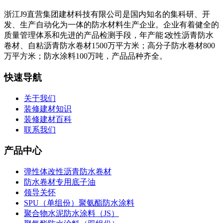
浙江J9直营集团建材科技有限公司是国内知名的集科研、开
发、生产自动化为一体的防水材料生产企业。企业有着健全的
质量管理体系和先进的产品检测手段，年产能∶改性沥青防水
卷材、自粘沥青防水卷材1500万平方米；高分子防水卷材800
万平方米；防水涂料100万吨，产品品种齐全。
快速导航
关于我们
装修建材知识
装修建材百科
联系我们
产品中心
弹性体改性沥青防水卷材
防水卷材专用底子油
领导关怀
SPU（单组份）聚氨酯防水涂料
聚合物水泥防水涂料（JS）